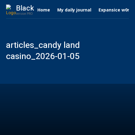
Black
Home
My daily journal
Expansice w0rdc
version PRO
articles_candy land
casino_2026-01-05
! Без рубрики
1
25
articles_bartz casino_2026-01-05
articles_bo