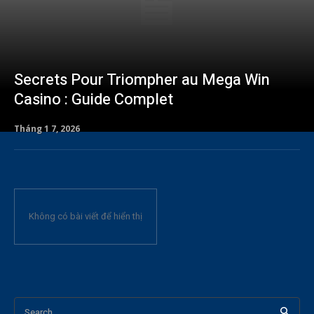
Secrets Pour Triompher au Mega Win
Casino : Guide Complet
Tháng 1 7, 2026
Không có bài viết để hiển thị
Search