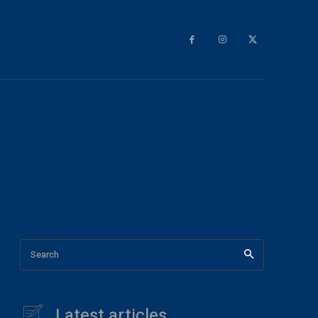
Search
Latest articles