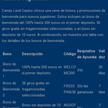
Candy Land Casino ofrece una serie de bonos y promociones de
bienvenida para nuevos jugadores. Estos incluyen un bono de
bienvenida del 100% hasta 200 euros en el primer depósito, 50
giros gratis en tragamonedas seleccionadas, y un bono sin
depósito de 10 euros. A continuación, se muestra una tabla con
los detalles de los bonos de bienvenida:
Requisitos
Vali
Bono
Descripción
Código
de Apuesta
dez
Bono de
100% hasta 200 euros en
WELCO
30
Bienvenida
35x
el primer depósito
ME200
días
1
Bono de
50 giros gratis en
FREES
20x las
7
Bienvenida
tragamonedas
PINS50
ganancias
días
2
seleccionadas
Bono de
Bono sin depósito de 10
NODEP
3