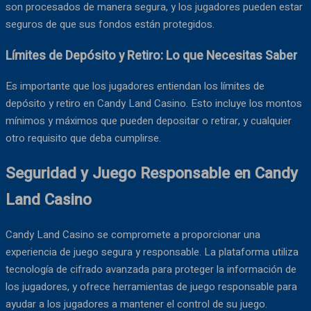
son procesados de manera segura, y los jugadores pueden estar
seguros de que sus fondos están protegidos.
Límites de Depósito y Retiro: Lo que Necesitas Saber
Es importante que los jugadores entiendan los límites de
depósito y retiro en Candy Land Casino. Esto incluye los montos
mínimos y máximos que pueden depositar o retirar, y cualquier
otro requisito que deba cumplirse.
Seguridad y Juego Responsable en Candy
Land Casino
Candy Land Casino se compromete a proporcionar una
experiencia de juego segura y responsable. La plataforma utiliza
tecnología de cifrado avanzada para proteger la información de
los jugadores, y ofrece herramientas de juego responsable para
ayudar a los jugadores a mantener el control de su juego.