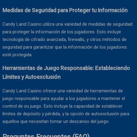
Medidas de Seguridad para Proteger tu Información
Candy Land Casino utiliza una variedad de medidas de seguridad
para proteger la información de los jugadores. Esto incluye
tecnología de cifrado avanzada, firewalls, y otros métodos de
seguridad para garantizar que la información de los jugadores
esté protegida.
Herramientas de Juego Responsable: Estableciendo
Límites y Autoexclusión
Candy Land Casino ofrece una variedad de herramientas de
juego responsable para ayudar a los jugadores a mantener el
control de su juego. Esto incluye la capacidad de establecer
límites de depósito y pérdida, y la opción de autoexclusión para
aquellos que necesitan tomar un descanso del juego.
Preguntas Frecuentes (FAQ)