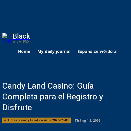
Black
version PRO
Home
My daily journal
Expansice w0rdcraft
Candy Land Casino: Guía
Completa para el Registro y
Disfrute
articles_candy land casino_2026-01-05
Tháng 1 5, 2026