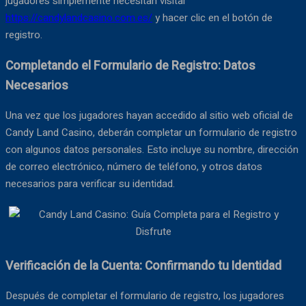
jugadores simplemente necesitan visitar
https://candylandcasino.com.es/
y hacer clic en el botón de
registro.
Completando el Formulario de Registro: Datos
Necesarios
Una vez que los jugadores hayan accedido al sitio web oficial de
Candy Land Casino, deberán completar un formulario de registro
con algunos datos personales. Esto incluye su nombre, dirección
de correo electrónico, número de teléfono, y otros datos
necesarios para verificar su identidad.
Verificación de la Cuenta: Confirmando tu Identidad
Después de completar el formulario de registro, los jugadores