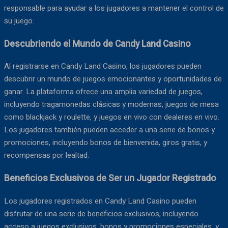
responsable para ayudar a los jugadores a mantener el control de
su juego.
Descubriendo el Mundo de Candy Land Casino
Al registrarse en Candy Land Casino, los jugadores pueden
descubrir un mundo de juegos emocionantes y oportunidades de
ganar. La plataforma ofrece una amplia variedad de juegos,
incluyendo tragamonedas clásicas y modernas, juegos de mesa
como blackjack y roulette, y juegos en vivo con dealeres en vivo.
Los jugadores también pueden acceder a una serie de bonos y
promociones, incluyendo bonos de bienvenida, giros gratis, y
recompensas por lealtad.
Beneficios Exclusivos de Ser un Jugador Registrado
Los jugadores registrados en Candy Land Casino pueden
disfrutar de una serie de beneficios exclusivos, incluyendo
acceso a juegos exclusivos, bonos y promociones especiales, y