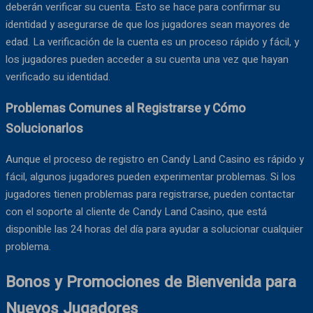
deberán verificar su cuenta. Esto se hace para confirmar su
identidad y asegurarse de que los jugadores sean mayores de
edad. La verificación de la cuenta es un proceso rápido y fácil, y
los jugadores pueden acceder a su cuenta una vez que hayan
verificado su identidad.
Problemas Comunes al Registrarse y Cómo
Solucionarlos
Aunque el proceso de registro en Candy Land Casino es rápido y
fácil, algunos jugadores pueden experimentar problemas. Si los
jugadores tienen problemas para registrarse, pueden contactar
con el soporte al cliente de Candy Land Casino, que está
disponible las 24 horas del día para ayudar a solucionar cualquier
problema.
Bonos y Promociones de Bienvenida para
Nuevos Jugadores