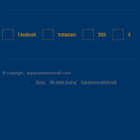
Facebook
Instagram
RSS
X
© Copyright - expansivewordcraft.com
Home
My daily journal
Expansice w0rdcraft