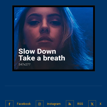
Facebook
Instagram
RSS
X