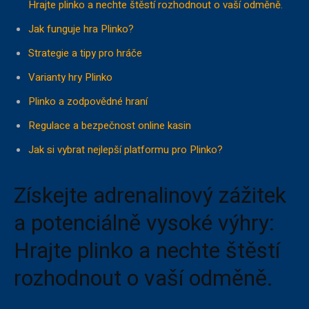
Hrajte plinko a nechte štěstí rozhodnout o vaší odměně.
Jak funguje hra Plinko?
Strategie a tipy pro hráče
Varianty hry Plinko
Plinko a zodpovědné hraní
Regulace a bezpečnost online kasin
Jak si vybrat nejlepší platformu pro Plinko?
Získejte adrenalinový zážitek
a potenciálně vysoké výhry:
Hrajte plinko a nechte štěstí
rozhodnout o vaší odměně.