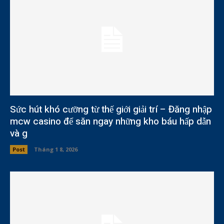
Sức hút khó cưỡng từ thế giới giải trí – Đăng nhập
mcw casino để săn ngay những kho báu hấp dẫn
và g
Post
Tháng 1 8, 2026