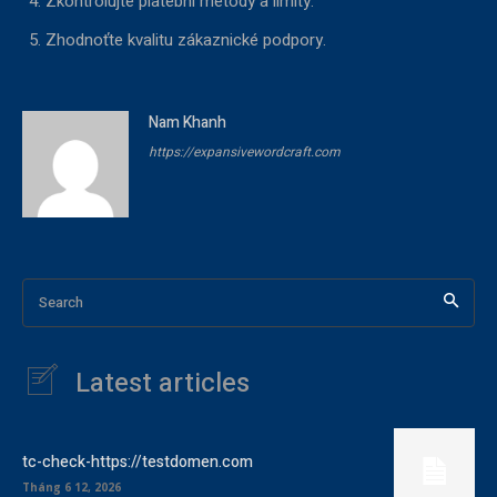
Zkontrolujte platební metody a limity.
Zhodnoťte kvalitu zákaznické podpory.
Nam Khanh
https://expansivewordcraft.com
Search
Latest articles
tc-check-https://testdomen.com
Tháng 6 12, 2026