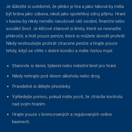
Je důležité si uvědomit, že plinko je hra a jako taková by měla
být brána jako zábava, nikoli jako spolehlivý zdroj příjmu. Hraní
v kasinu by nikdy nemělo narušovat váš osobní, finanční nebo
sociální život. Je klíčové stanovit si limity, které se nesnažte
překročit, a hrát pouze peníze, které si můžete dovolit prohrát.
Nikdy nezkoušejte prohrát ztracené peníze a hrajte pouze
tehdy, když se cítíte v dobré kondici a máte čistou mysl.
Stanovte si denní, týdenní nebo měsíční limit pro hraní.
Nikdy nehrajte pod vlivem alkoholu nebo drog.
Pravidelně si dělejte přestávky.
Vyhledejte pomoc, pokud máte pocit, že ztrácíte kontrolu
nad svým hraním.
Hrajte pouze v licencovaných a regulovaných online
kasinech.