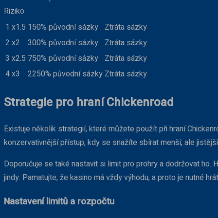
Riziko
1
x1.5
150% původní sázky
Ztráta sázky
2
x2
300% původní sázky
Ztráta sázky
3
x2.5
750% původní sázky
Ztráta sázky
4
x3
2250% původní sázky
Ztráta sázky
Strategie pro hraní Chickenroad
Existuje několik strategií, které můžete použít při hraní Chicke
konzervativnější přístup, kdy se snažíte sbírat menší, ale jistější 
Doporučuje se také nastavit si limit pro prohry a dodržovat ho. H
jindy. Pamatujte, že kasino má vždy výhodu, a proto je nutné hr
Nastavení limitů a rozpočtu