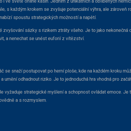
i ve světě online kasin. Jedním z unikátních a oblíbených herních
, s každým krokem se zvyšuje potenciální výhra, ale zároveň roste
nabízí spoustu strategických možností a napětí.
é zvyšování sázky s rizikem ztráty všeho. Je to jako nekonečná 
t, a nenechat se unést euforií z vítězství.
Hráč se snaží postupovat po herní ploše, kde na každém kroku mů
 umění odhadnout riziko. Je to jednoduchá hra vhodná pro začáte
e vyžaduje strategické myšlení a schopnost ovládat emoce. Je to 
dpovědně a s rozmyslem.