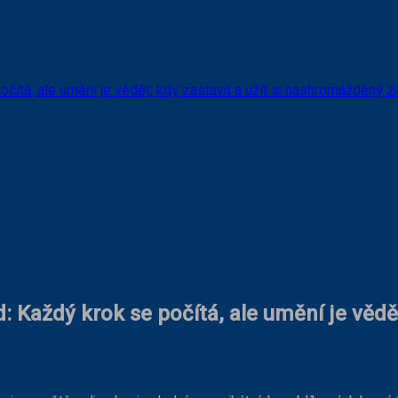
WhatsApp
ítá, ale umění je vědět, kdy zastavit a užít si nashromážděný zi
 Každý krok se počítá, ale umění je vědě