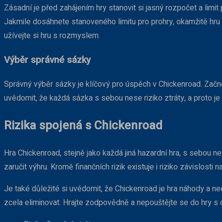
Zásadní je před zahájením hry stanovit si jasný rozpočet a limit 
Jakmile dosáhnete stanoveného limitu pro prohry, okamžitě hr
užívejte si hru s rozmyslem.
Výběr správné sázky
Správný výběr sázky je klíčový pro úspěch v Chickenroad. Začnět
uvědomit, že každá sázka s sebou nese riziko ztráty, a proto j
Rizika spojená s Chickenroad
Hra Chickenroad, stejně jako každá jiná hazardní hra, s sebou ne
zaručit výhru. Kromě finančních rizik existuje i riziko závislost
Je také důležité si uvědomit, že Chickenroad je hra náhody a nee
zcela eliminovat. Hrajte zodpovědně a nepouštějte se do hry s