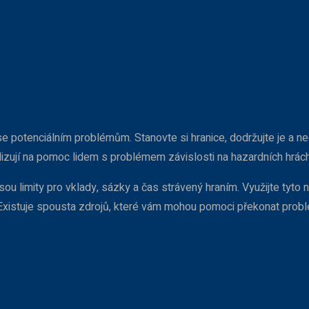
i se potenciálním problémům. Stanovte si hranice, dodržujte je a n
alizují na pomoc lidem s problémem závislosti na hazardních hrách
sou limity pro vklady, sázky a čas strávený hraním. Využijte tyto 
 Existuje spousta zdrojů, které vám mohou pomoci překonat probl