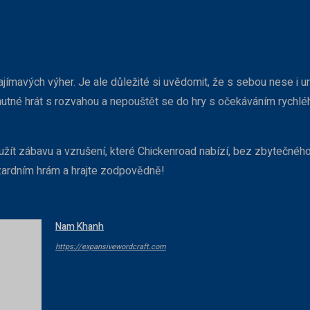
jímavých výher. Je ale důležité si uvědomit, že s sebou nese i urči
nutné hrát s rozvahou a nepouštět se do hry s očekáváním rychlé
ít zábavu a vzrušení, které Chickenroad nabízí, bez zbytečného 
hazardním hrám a hrajte zodpovědně!
Nam Khanh
https://expansivewordcraft.com