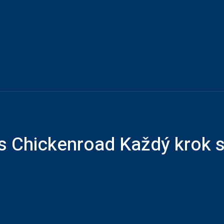
Home
My daily journal
Expansice w0rdcraft
Mor
s Chickenroad Každý krok se