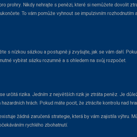
pro prohry. Nikdy nehrajte s penězi, které si nemůžete dovolit ztra
u ukončete. To vám pomůže vyhnout se impulzivním rozhodnutím 
e s nízkou sázkou a postupně ji zvyšujte, jak se vám daří. Pokud
e nutné vybírat sázku rozumně a s ohledem na svůj rozpočet.
se určitá rizika. Jedním z největších rizik je ztráta peněz. Je d
i na hazardních hrách. Pokud máte pocit, že ztrácíte kontrolu nad 
xistuje žádná zaručená strategie, která by vám zajistila výhru. M
 očekáváním rychlého zbohatnutí.