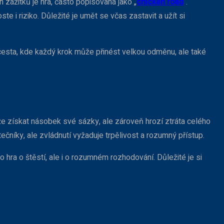
 zážitků je hra, často popisovaná jako „
chicken road
“.
 i riziko. Důležité je umět se včas zastavit a užít si
cesta, kde každý krok může přinést velkou odměnu, ale také
že získat násobek své sázky, ale zároveň hrozí ztráta celého
čníky, ale zvládnutí vyžaduje trpělivost a rozumný přístup.
hra o štěstí, ale i o rozumném rozhodování. Důležité je si