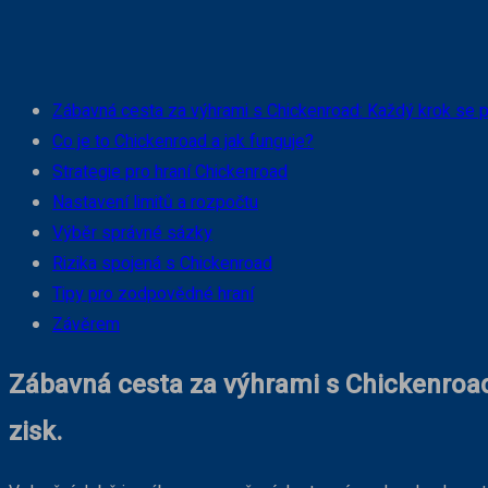
Chia sẻ
Facebook
X
Pinterest
Zábavná cesta za výhrami s Chickenroad: Každý krok se poč
Co je to Chickenroad a jak funguje?
Strategie pro hraní Chickenroad
Nastavení limitů a rozpočtu
Výběr správné sázky
Rizika spojená s Chickenroad
Tipy pro zodpovědné hraní
Závěrem
Zábavná cesta za výhrami s Chickenroad:
zisk.