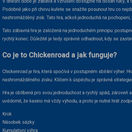
V dnešní době je zábava a vzrušení dostupné na dosah ruky, a to 
Podobně jako při chovu kuřete se snažíte posunout hru co nejdále
nashromážděný zisk. Tato hra, ačkoli jednoduchá na pochopení, 
Tato zábavná hra je založená na jednoduchém principu: postupn
rychlý konec. Důležité je tedy správně odhadnout, kdy se zastavi
Co je to Chickenroad a jak funguje?
Chickenroad je hra, která spočívá v postupném sbírání výher. 
nashromážděného zisku. Klíčem k úspěchu je správná strategie a
Hra je oblíbená pro svou jednoduchost a rychlý spád, zároveň al
uvědomit, že kasino má vždy výhodu, a proto je nutné hrát zo
Krok
Násobek sázky
Kumulativní výhra