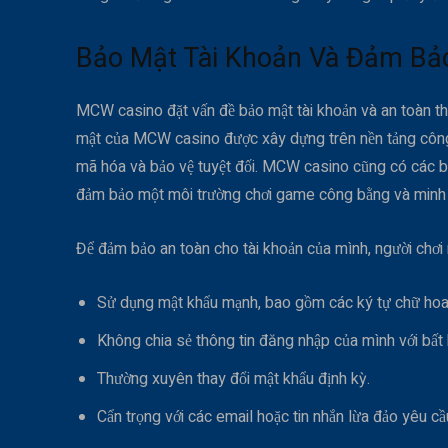
Bảo Mật Tài Khoản Và Đảm Bả
MCW casino đặt vấn đề bảo mật tài khoản và an toàn th
mật của MCW casino được xây dựng trên nền tảng công n
mã hóa và bảo vệ tuyệt đối. MCW casino cũng có các bi
đảm bảo một môi trường chơi game công bằng và minh
Để đảm bảo an toàn cho tài khoản của mình, người chơi 
Sử dụng mật khẩu mạnh, bao gồm các ký tự chữ hoa, 
Không chia sẻ thông tin đăng nhập của mình với bất k
Thường xuyên thay đổi mật khẩu định kỳ.
Cẩn trọng với các email hoặc tin nhắn lừa đảo yêu cầ