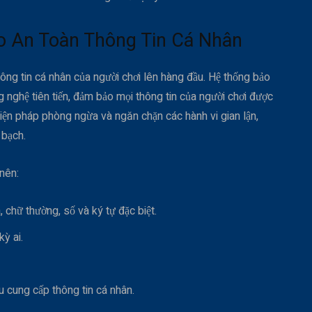
o An Toàn Thông Tin Cá Nhân
ông tin cá nhân của người chơi lên hàng đầu. Hệ thống bảo
ghệ tiên tiến, đảm bảo mọi thông tin của người chơi được
ện pháp phòng ngừa và ngăn chặn các hành vi gian lận,
 bạch.
nên:
chữ thường, số và ký tự đặc biệt.
ỳ ai.
u cung cấp thông tin cá nhân.