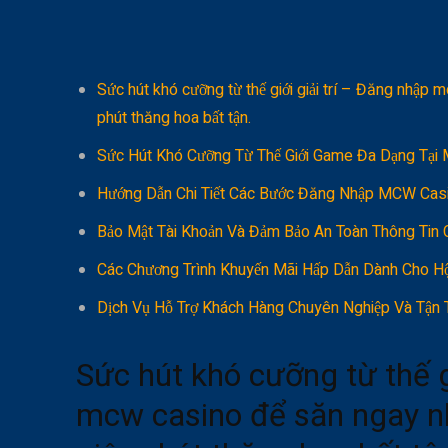
Sức hút khó cưỡng từ thế giới giải trí – Đăng nhập
phút thăng hoa bất tận.
Sức Hút Khó Cưỡng Từ Thế Giới Game Đa Dạng Tại
Hướng Dẫn Chi Tiết Các Bước Đăng Nhập MCW Cas
Bảo Mật Tài Khoản Và Đảm Bảo An Toàn Thông Tin 
Các Chương Trình Khuyến Mãi Hấp Dẫn Dành Cho H
Dịch Vụ Hỗ Trợ Khách Hàng Chuyên Nghiệp Và Tận
Sức hút khó cưỡng từ thế g
mcw casino để săn ngay n