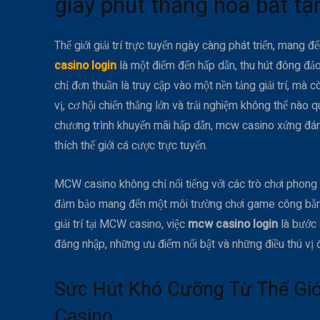
giây phút thăng hoa bất tậ
Thế giới giải trí trực tuyến ngày càng phát triển, mang 
casino login
là một điểm đến hấp dẫn, thu hút đông đả
chỉ đơn thuần là truy cập vào một nền tảng giải trí, mà 
vị, cơ hội chiến thắng lớn và trải nghiệm không thể nào q
chương trình khuyến mãi hấp dẫn, mcw casino xứng đán
thích thế giới cá cược trực tuyến.
MCW casino không chỉ nổi tiếng với các trò chơi phong
đảm bảo mang đến một môi trường chơi game công bằng 
giải trí tại MCW casino, việc
mcw casino login
là bước 
đăng nhập, những ưu điểm nổi bật và những điều thú vị 
Sức Hút Khó Cưỡng Từ Thế Gi
Casino