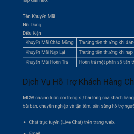
hấp dẫn nào.
Tên Khuyến Mãi
Nội Dung
Điều Kiện
Khuyến Mãi Chào Mừng
Thưởng tiền thưởng khi đăng
Khuyến Mãi Nạp Lại
Thưởng tiền thưởng khi nạp 
Khuyến Mãi Hoàn Trả
Hoàn trả một phần số tiền t
Dịch Vụ Hỗ Trợ Khách Hàng C
MCW casino luôn coi trọng sự hài lòng của khách hàng
bài bản, chuyên nghiệp và tận tâm, sẵn sàng hỗ trợ ngư
Chat trực tuyến (Live Chat) trên trang web.
Email.