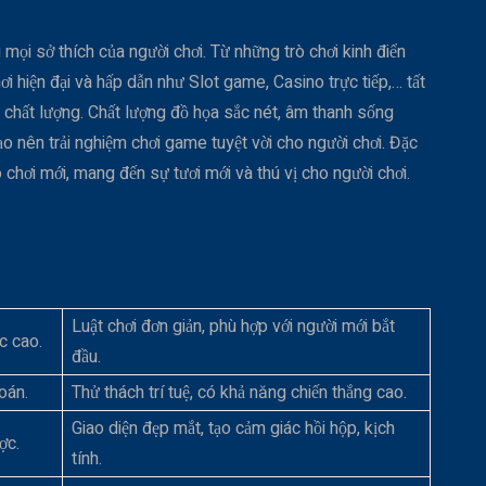
mọi sở thích của người chơi. Từ những trò chơi kinh điển
i hiện đại và hấp dẫn như Slot game, Casino trực tiếp,… tất
hất lượng. Chất lượng đồ họa sắc nét, âm thanh sống
ạo nên trải nghiệm chơi game tuyệt vời cho người chơi. Đặc
hơi mới, mang đến sự tươi mới và thú vị cho người chơi.
Luật chơi đơn giản, phù hợp với người mới bắt
ợc cao.
đầu.
toán.
Thử thách trí tuệ, có khả năng chiến thắng cao.
Giao diện đẹp mắt, tạo cảm giác hồi hộp, kịch
ợc.
tính.