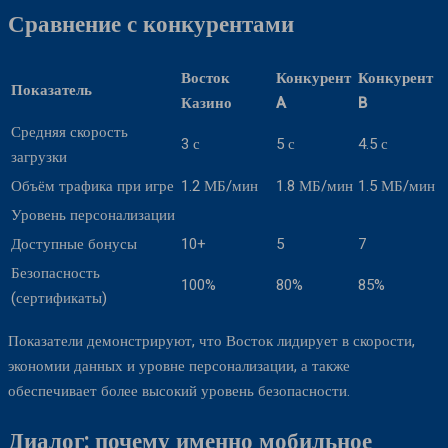
Сравнение с конкурентами
Восток
Конкурент
Конкурент
Показатель
Казино
A
B
Средняя скорость
3 с
5 с
4.5 с
загрузки
Объём трафика при игре
1.2 МБ/мин
1.8 МБ/мин
1.5 МБ/мин
Уровень персонализации
Доступные бонусы
10+
5
7
Безопасность
100%
80%
85%
(сертификаты)
Показатели демонстрируют, что Восток лидирует в скорости,
экономии данных и уровне персонализации, а также
обеспечивает более высокий уровень безопасности.
Диалог: почему именно мобильное