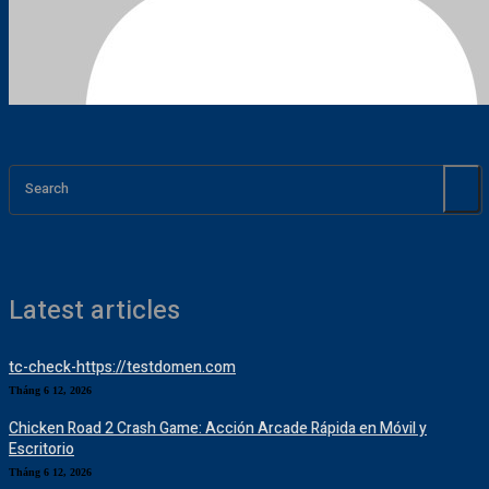
Search
Latest articles
tc-check-https://testdomen.com
Tháng 6 12, 2026
Chicken Road 2 Crash Game: Acción Arcade Rápida en Móvil y
Escritorio
Tháng 6 12, 2026