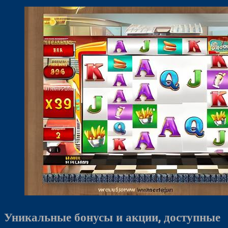
Уникальные бонусы и акции, доступные