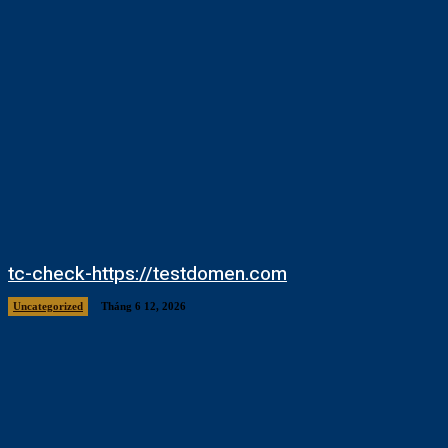
tc-check-https://testdomen.com
Uncategorized
Tháng 6 12, 2026