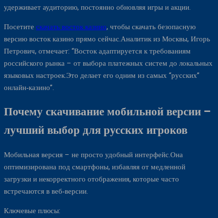
удерживает аудиторию, постоянно обновляя игры и акции.
Посетите
скачать восток казино
, чтобы скачать безопасную
версию восток казино прямо сейчас.Аналитик из Москвы, Игорь
Петрович, отмечает: “Восток адаптируется к требованиям
российского рынка – от выбора платежных систем до локальных
языковых настроек.Это делает его одним из самых “русских”
онлайн‑казино”.
Почему скачивание мобильной версии –
лучший выбор для русских игроков
Мобильная версия – не просто удобный интерфейс.Она
оптимизирована под смартфоны, избавляя от медленной
загрузки и некорректного отображения, которые часто
встречаются в веб‑версии.
Ключевые плюсы: