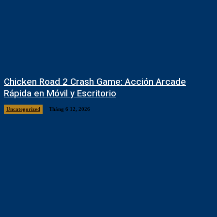
Chicken Road 2 Crash Game: Acción Arcade
Rápida en Móvil y Escritorio
Uncategorized
Tháng 6 12, 2026