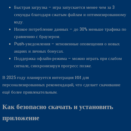
Быстрая загрузка – игра запускается менее чем за 3
секунды благодаря сжатым файлам и оптимизированному
коду.
Низкое потребление данных – до 30% меньше трафика по
сравнению с браузером.
Push‑уведомления – мгновенные оповещения о новых
акциях и личных бонусах.
Поддержка офлайн‑режима – можно играть при слабом
сигнале, синхронизируя прогресс позже.
В 2025 году планируется интеграция ИИ для
персонализированных рекомендаций, что сделает скачивание
ещё более привлекательным.
Как безопасно скачать и установить
приложение