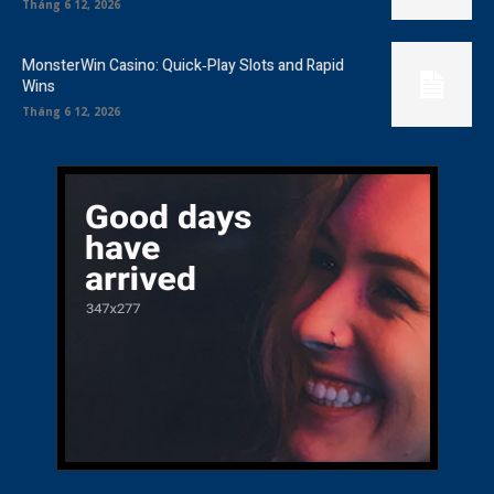
Tháng 6 12, 2026
MonsterWin Casino: Quick‑Play Slots and Rapid
Wins
Tháng 6 12, 2026