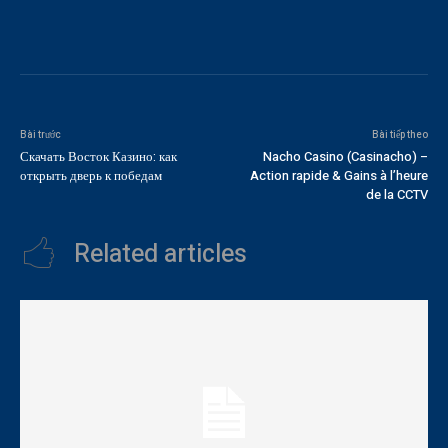
Bài trước
Bài tiếp theo
Скачать Восток Казино: как
Nacho Casino (Casinacho) –
открыть дверь к победам
Action rapide & Gains à l’heure
de la CCTV
Related articles