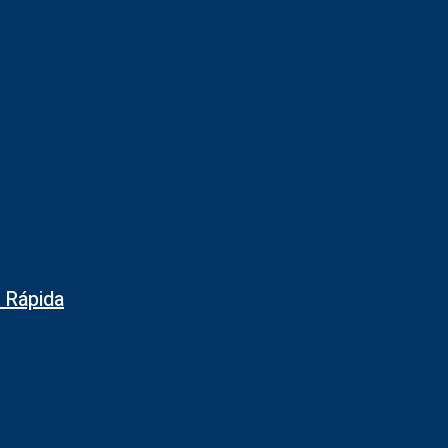
 Rápida