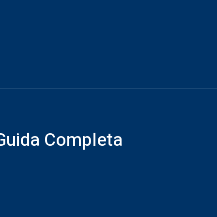
Home
My daily journal
Expansice w0rdcraft
Mor
 Guida Completa
WhatsApp