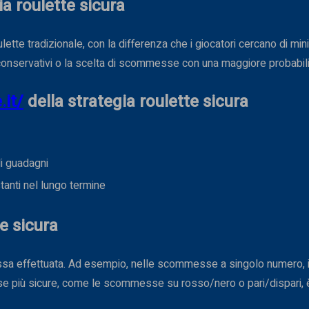
a roulette sicura
ette tradizionale, con la differenza che i giocatori cercano di mini
conservativi o la scelta di scommesse con una maggiore probabili
it/
della strategia roulette sicura
li guadagni
stanti nel lungo termine
te sicura
ssa effettuata. Ad esempio, nelle scommesse a singolo numero, il
 più sicure, come le scommesse su rosso/nero o pari/dispari, è po