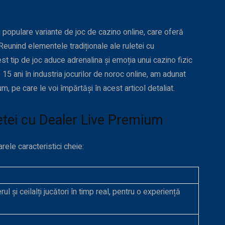
 populare variante de joc de cazino online, care oferă
 Reunind elementele tradiționale ale ruletei cu
est tip de joc aduce adrenalina și emoția unui cazino fizic
15 ani în industria jocurilor de noroc online, am adunat
m, pe care le voi împărtăși în acest articol detaliat.
letei cu Dealer Live Premium
ele caracteristici cheie:
l și ceilalți jucători în timp real, pentru o experiență