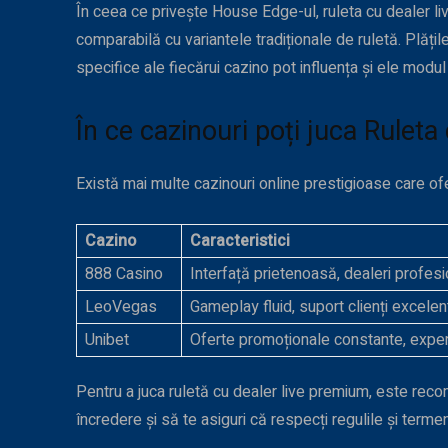
În ceea ce privește House Edge-ul, ruleta cu dealer l
comparabilă cu variantele tradiționale de ruletă. Plățile 
specifice ale fiecărui cazino pot influența și ele modul
În ce cazinouri poți juca Rulet
Există mai multe cazinouri online prestigioase care of
Cazino
Caracteristici
888 Casino
Interfață prietenoasă, dealeri profesio
LeoVegas
Gameplay fluid, suport clienți excelen
Unibet
Oferte promoționale constante, experi
Pentru a juca ruletă cu dealer live premium, este rec
încredere și să te asiguri că respecți regulile și termeni