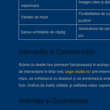
Imagini clare și det
superioare
Posibilitatea de a 
Variație de mize
jucători.
Generatorul de num
Șanse echitabile de câștig
joc.
Gameplay și Caracteristici
Ruleta cu dealer live premium funcționează în același 
de interacțiune în timp real,
saga-studio.ro/
prin interm
mize, să vorbească cu dealerul și să urmărească acțiun
fizic. Grafica de înaltă calitate și calitatea video supe
Avantaje și Dezavantaje