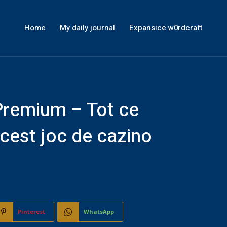
Home
My daily journal
Expansice w0rdcraft
 Premium – Tot ce
acest joc de cazino
Pinterest
WhatsApp