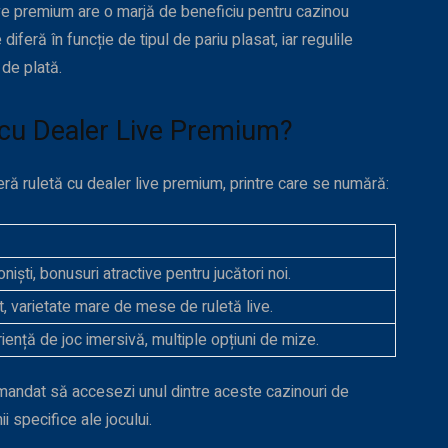
ive premium are o marjă de beneficiu pentru cazinou
diferă în funcție de tipul de pariu plasat, iar regulile
 de plată.
a cu Dealer Live Premium?
eră ruletă cu dealer live premium, printre care se numără:
niști, bonusuri atractive pentru jucători noi.
t, varietate mare de mese de ruletă live.
ență de joc imersivă, multiple opțiuni de mize.
omandat să accesezi unul dintre aceste cazinouri de
i specifice ale jocului.