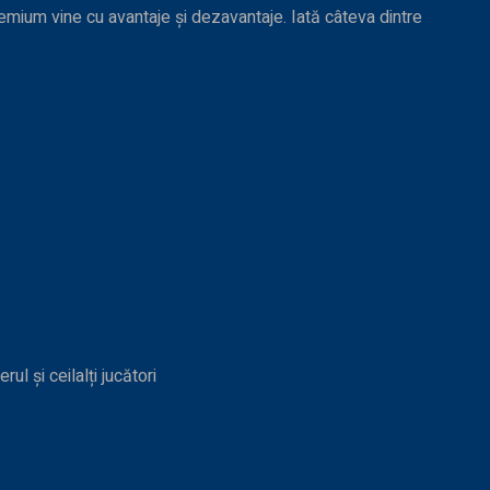
remium vine cu avantaje și dezavantaje. Iată câteva dintre
ul și ceilalți jucători