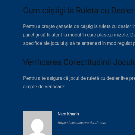
Cum câștigi la Ruleta cu Deale
Pentru a crește șansele de câștig la ruleta cu dealer l
punct și să fii atent la modul în care plasezi mizele. D
specifice ale jocului și să te antrenezi în mod regulat pe
Verificarea Corectitudinii Jocul
Pentru a te asigura că jocul de ruletă cu dealer live pr
simple de verificare:
Nam Khanh
https://expansivewordcraft.com