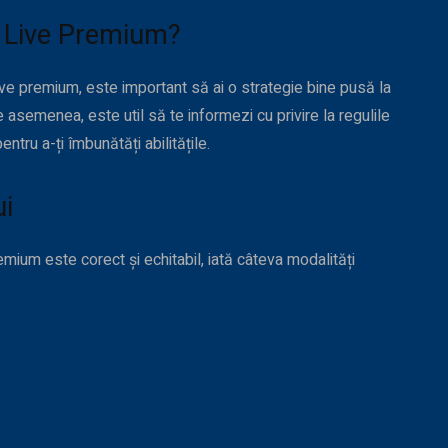
r Live Premium?
ive premium, este important să ai o strategie bine pusă la
e asemenea, este util să te informezi cu privire la regulile
ntru a-ți îmbunătăți abilitățile.
ui
emium este corect și echitabil, iată câteva modalități