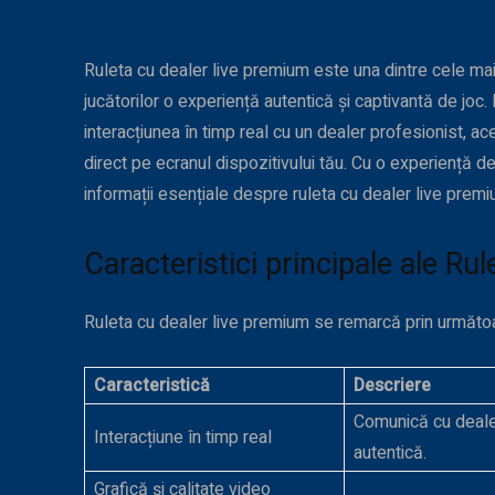
Ruleta cu dealer live premium este una dintre cele mai
jucătorilor o experiență autentică și captivantă de joc.
interacțiunea în timp real cu un dealer profesionist, ac
direct pe ecranul dispozitivului
tău. Cu o experiență de 
informații esențiale despre ruleta cu dealer live premiu
Caracteristici principale ale Ru
Ruleta cu dealer live premium se remarcă prin următoar
Caracteristică
Descriere
Comunică cu dealeru
Interacțiune în timp real
autentică.
Grafică și calitate video