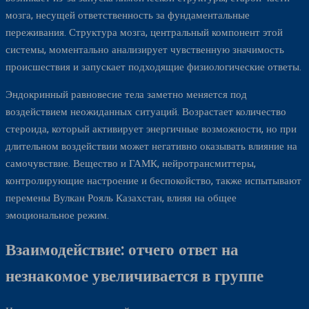
мозга, несущей ответственность за фундаментальные
переживания. Структура мозга, центральный компонент этой
системы, моментально анализирует чувственную значимость
происшествия и запускает подходящие физиологические ответы.
Эндокринный равновесие тела заметно меняется под
воздействием неожиданных ситуаций. Возрастает количество
стероида, который активирует энергичные возможности, но при
длительном воздействии может негативно оказывать влияние на
самочувствие. Вещество и ГАМК, нейротрансмиттеры,
контролирующие настроение и беспокойство, также испытывают
перемены Вулкан Рояль Казахстан, влияя на общее
эмоциональное режим.
Взаимодействие: отчего ответ на
незнакомое увеличивается в группе