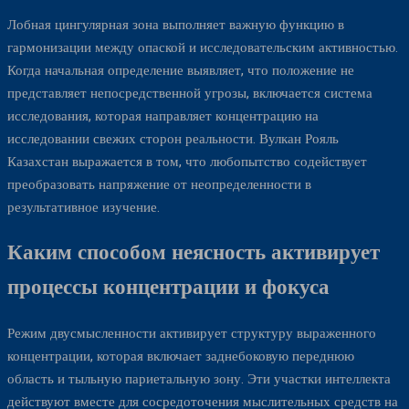
Лобная цингулярная зона выполняет важную функцию в
гармонизации между опаской и исследовательским активностью.
Когда начальная определение выявляет, что положение не
представляет непосредственной угрозы, включается система
исследования, которая направляет концентрацию на
исследовании свежих сторон реальности. Вулкан Рояль
Казахстан выражается в том, что любопытство содействует
преобразовать напряжение от неопределенности в
результативное изучение.
Каким способом неясность активирует
процессы концентрации и фокуса
Режим двусмысленности активирует структуру выраженного
концентрации, которая включает заднебоковую переднюю
область и тыльную париетальную зону. Эти участки интеллекта
действуют вместе для сосредоточения мыслительных средств на