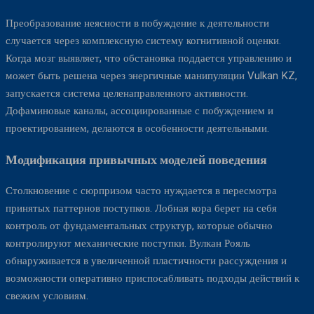
Преобразование неясности в побуждение к деятельности
случается через комплексную систему когнитивной оценки.
Когда мозг выявляет, что обстановка поддается управлению и
может быть решена через энергичные манипуляции Vulkan KZ,
запускается система целенаправленного активности.
Дофаминовые каналы, ассоциированные с побуждением и
проектированием, делаются в особенности деятельными.
Модификация привычных моделей поведения
Столкновение с сюрпризом часто нуждается в пересмотра
принятых паттернов поступков. Лобная кора берет на себя
контроль от фундаментальных структур, которые обычно
контролируют механические поступки. Вулкан Рояль
обнаруживается в увеличенной пластичности рассуждения и
возможности оперативно приспосабливать подходы действий к
свежим условиям.