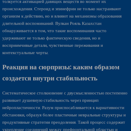
толкуется активацией давящих веществ во момент их
происхождения. Стероид и эпинефрин не только настраивают
организм к действию, но и влияют на механизмы образования
длительной воспоминаний. Вулкан Рояль Казахстан
обнаруживается в том, что такие воспоминания часто
удерживают не только фактическую сведения, но и
восприимчивые детали, чувственные переживания и
контекстуальные черты.
Реакция на сюрпризы: каким образом
создается внутри стабильность
Систематическое столкновение с двусмысленностью постепенно
развивает душевную стабильность через принцип
нейропластичности. Разум приспосабливается к вариативности
обстановки, образуя более пластичные невральные структуры и
продуктивные стратегии преодоления. Такой процесс содержит
укрепление соединений между префронтальной областью и