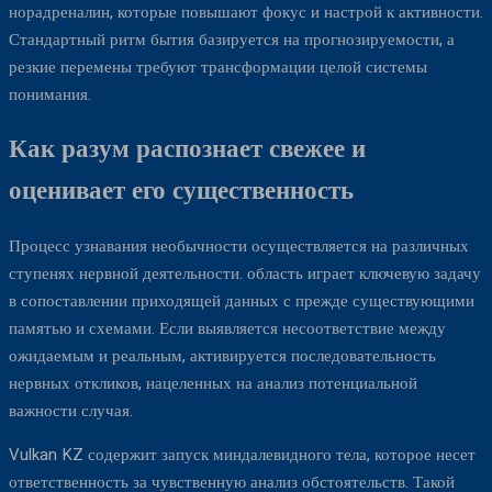
норадреналин, которые повышают фокус и настрой к активности.
Стандартный ритм бытия базируется на прогнозируемости, а
резкие перемены требуют трансформации целой системы
понимания.
Как разум распознает свежее и
оценивает его существенность
Процесс узнавания необычности осуществляется на различных
ступенях нервной деятельности. область играет ключевую задачу
в сопоставлении приходящей данных с прежде существующими
памятью и схемами. Если выявляется несоответствие между
ожидаемым и реальным, активируется последовательность
нервных откликов, нацеленных на анализ потенциальной
важности случая.
Vulkan KZ содержит запуск миндалевидного тела, которое несет
ответственность за чувственную анализ обстоятельств. Такой