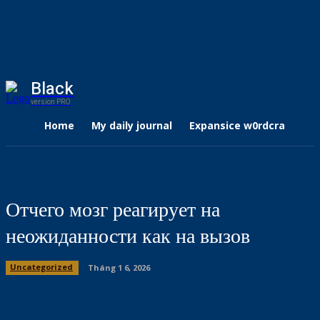
Black
version PRO
Home
My daily journal
Expansice w0rdcraft
Отчего мозг реагирует на
неожиданности как на вызов
Uncategorized
Tháng 1 6, 2026
Facebook
X
Pinterest
WhatsApp