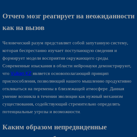
Отчего мозг реагирует на неожиданности
как на вызов
Человеческий разум представляет собой запутанную систему,
которая беспрестанно изучает поступающую сведения и
формирует модели восприятия окружающего среды.
Современные изыскания в области нейронауки демонстрируют,
что
Vulkan KZ
является основополагающий принцип
приспособления, позволяющий нашего мышлению продуктивно
откликаться на перемены в близлежащей атмосфере. Данная
умение возникла в течении эволюции как нужный механизм
существования, содействующий стремительно определять
потенциальные угрозы и возможности.
Каким образом непредвиденные