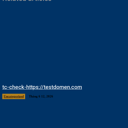
tc-check-https://testdomen.com
Uncategorized
Tháng 6 12, 2026