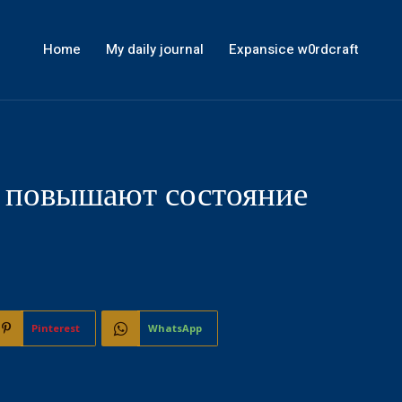
Home
My daily journal
Expansice w0rdcraft
а повышают состояние
Pinterest
WhatsApp