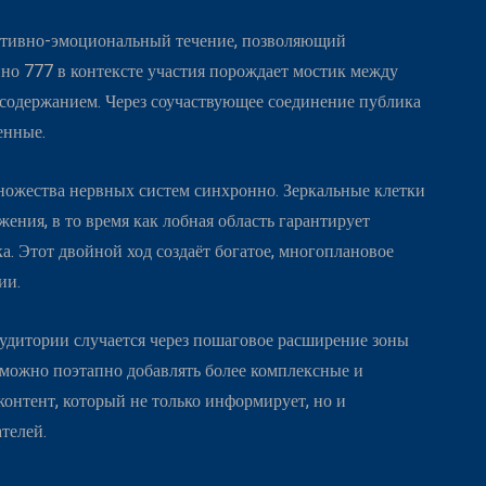
итивно-эмоциональный течение, позволяющий
ино 777 в контексте участия порождает мостик между
содержанием. Через соучаствующее соединение публика
енные.
ножества нервных систем синхронно. Зеркальные клетки
ния, в то время как лобная область гарантирует
а. Этот двойной ход создаёт богатое, многоплановое
ии.
удитории случается через пошаговое расширение зоны
зможно поэтапно добавлять более комплексные и
контент, который не только информирует, но и
телей.