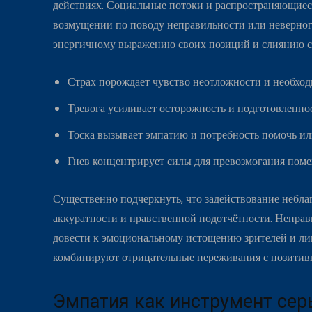
действиях. Социальные потоки и распространяющиес
возмущении по поводу неправильности или неверног
энергичному выражению своих позиций и слиянию с
Страх порождает чувство неотложности и необхо
Тревога усиливает осторожность и подготовленн
Тоска вызывает эмпатию и потребность помочь и
Гнев концентрирует силы для превозмогания поме
Существенно подчеркнуть, что задействование небл
аккуратности и нравственной подотчётности. Неправ
довести к эмоциональному истощению зрителей и л
комбинируют отрицательные переживания с позитив
Эмпатия как инструмент сер