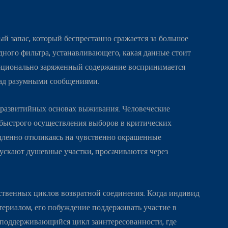
 запас, который беспрестанно сражается за большое
дного фильтра, устанавливающего, какая данные стоит
моционально заряженный содержание воспринимается
над разумными сообщениями.
 развитийных основах выживания. Человеческие
быстрого осуществления выборов в критических
дленно откликаясь на чувственно окрашенные
пускают душевные участки, просачиваются через
вственных циклов возвратной соединения. Когда индивид
ериалом, его побуждение поддерживать участие в
оподдерживающийся цикл заинтересованности, где