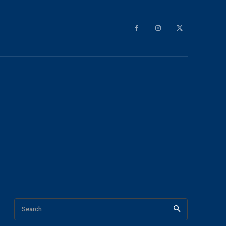
Search