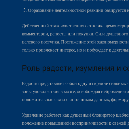
Образование деятельностной реакции базируется
Действенный этаж чувственного отклика демонстриру
комментарии, репосты или покупки. Сила душевного
целевого поступка. Постижение этой закономерности
только привлекает интерес, но и побуждает к деятел
Роль радости, изумления и 
Радость представляет собой одну из крайне сильных 
зоны удовольствия в мозге, освобождая нейромедиат
положительные связи с источником данных, формиру
Удивление работает как душевный блокиратор шабл
положение повышенной восприимчивости к свежей 