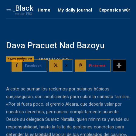
Black
Home
My daily journal
Expansice w0rdc
version PRO
Dava Pracuet Nad Bazoyu
! Без рубрики
Tháng 12 22, 2025
Facebook
X
Pinterest
A esto se suman los reclamos por salarios básicos
que,aseguran, son insuficientes para cubrir la canasta familiar.
«Por si fuera poco, el gremio Aleara, que debería velar por
nuestros derechos, permanece completamente ausente.
Desde su delegada Suarez Natalia, quien minimiza y evade su
responsabilidad, hasta la falta de gestiones concretas para
defender la estabilidad laboral de los empleados del casino»,