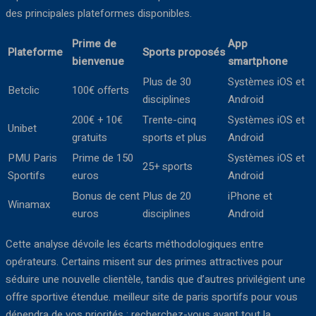
des principales plateformes disponibles.
Prime de
App
Plateforme
Sports proposés
bienvenue
smartphone
Plus de 30
Systèmes iOS et
Betclic
100€ offerts
disciplines
Android
200€ + 10€
Trente-cinq
Systèmes iOS et
Unibet
gratuits
sports et plus
Android
PMU Paris
Prime de 150
Systèmes iOS et
25+ sports
Sportifs
euros
Android
Bonus de cent
Plus de 20
iPhone et
Winamax
euros
disciplines
Android
Cette analyse dévoile les écarts méthodologiques entre
opérateurs. Certains misent sur des primes attractives pour
séduire une nouvelle clientèle, tandis que d’autres privilégient une
offre sportive étendue. meilleur site de paris sportifs pour vous
dépendra de vos priorités : recherchez-vous avant tout la