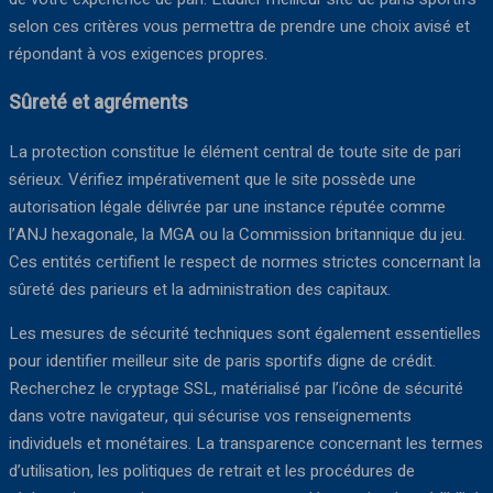
selon ces critères vous permettra de prendre une choix avisé et
répondant à vos exigences propres.
Sûreté et agréments
La protection constitue le élément central de toute site de pari
sérieux. Vérifiez impérativement que le site possède une
autorisation légale délivrée par une instance réputée comme
l’ANJ hexagonale, la MGA ou la Commission britannique du jeu.
Ces entités certifient le respect de normes strictes concernant la
sûreté des parieurs et la administration des capitaux.
Les mesures de sécurité techniques sont également essentielles
pour identifier meilleur site de paris sportifs digne de crédit.
Recherchez le cryptage SSL, matérialisé par l’icône de sécurité
dans votre navigateur, qui sécurise vos renseignements
individuels et monétaires. La transparence concernant les termes
d’utilisation, les politiques de retrait et les procédures de