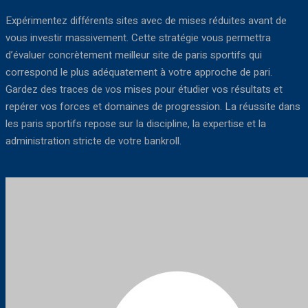
Expérimentez différents sites avec de mises réduites avant de
vous investir massivement. Cette stratégie vous permettra
d’évaluer concrètement meilleur site de paris sportifs qui
correspond le plus adéquatement à votre approche de pari.
Gardez des traces de vos mises pour étudier vos résultats et
repérer vos forces et domaines de progression. La réussite dans
les paris sportifs repose sur la discipline, la expertise et la
administration stricte de votre bankroll.