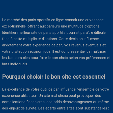
Facebook
X
Pinterest
WhatsApp
Le marché des paris sportifs en ligne connaît une croissance
exceptionnelle, offrant aux parieurs une multitude d’options.
Identifier meilleur site de paris sportifs pourrait paraître difficile
face à cette multiplicité d’options. Cette décision influence
directement votre expérience de pari, vos revenus éventuels et
votre protection économique. Il est donc essentiel de maîtriser
les facteurs clés pour faire le bon choix selon vos préférences et
buts individuels.
Pourquoi choisir le bon site est essentiel
La excellence de votre outil de pari influence l’ensemble de votre
expérience utilisateur. Un site mal choisi peut provoquer des
complications financières, des odds désavantageuses ou même
des enjeux de sûreté. Les écarts entre sites sont substantielles :