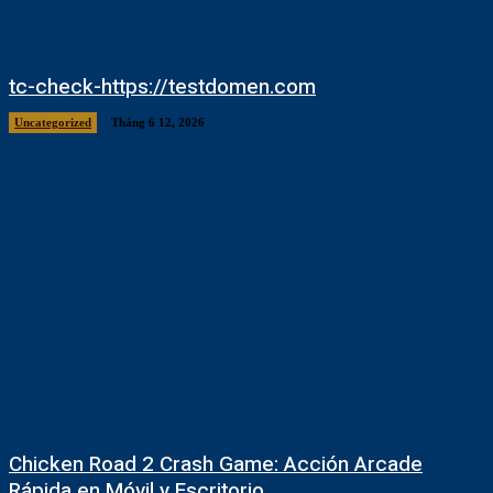
tc-check-https://testdomen.com
Uncategorized
Tháng 6 12, 2026
Chicken Road 2 Crash Game: Acción Arcade
Rápida en Móvil y Escritorio