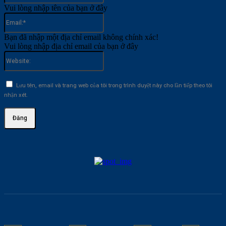
Vui lòng nhập tên của bạn ở đây
Email:*
Bạn đã nhập một địa chỉ email không chính xác!
Vui lòng nhập địa chỉ email của bạn ở đây
Website:
Lưu tên, email và trang web của tôi trong trình duyệt này cho lần tiếp theo tôi
nhận xét.