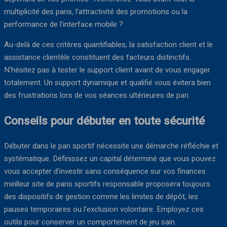
multiplicité des paris, l’attractivité des promotions ou la
performance de l’interface mobile ?
Au-delà de ces critères quantifiables, la satisfaction client et le
assistance clientèle constituent des facteurs distinctifs.
N’hésitez pas à tester le support client avant de vous engager
totalement. Un support dynamique et qualifié vous évitera bien
des frustrations lors de vos séances ultérieures de pari.
Conseils pour débuter en toute sécurité
Débuter dans le pari sportif nécessite une démarche réfléchie et
systématique. Définissez un capital déterminé que vous pouvez
vous accepter d’investir sans conséquence sur vos finances.
meilleur site de paris sportifs responsable proposera toujours
des dispositifs de gestion comme les limites de dépôt, les
pauses temporaires ou l’exclusion volontaire. Employez ces
outils pour conserver un comportement de jeu sain.