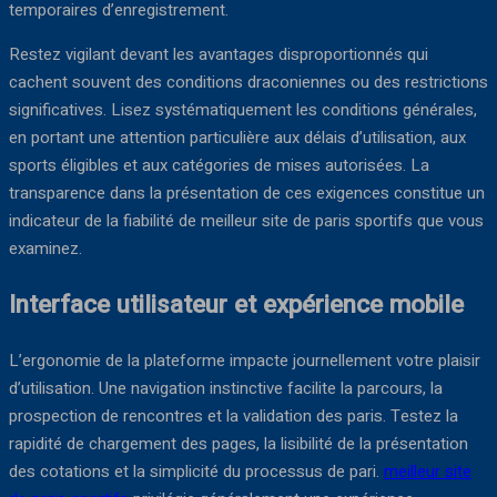
temporaires d’enregistrement.
Restez vigilant devant les avantages disproportionnés qui
cachent souvent des conditions draconiennes ou des restrictions
significatives. Lisez systématiquement les conditions générales,
en portant une attention particulière aux délais d’utilisation, aux
sports éligibles et aux catégories de mises autorisées. La
transparence dans la présentation de ces exigences constitue un
indicateur de la fiabilité de meilleur site de paris sportifs que vous
examinez.
Interface utilisateur et expérience mobile
L’ergonomie de la plateforme impacte journellement votre plaisir
d’utilisation. Une navigation instinctive facilite la parcours, la
prospection de rencontres et la validation des paris. Testez la
rapidité de chargement des pages, la lisibilité de la présentation
des cotations et la simplicité du processus de pari.
meilleur site