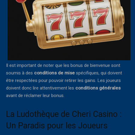
Il est important de noter que les bonus de bienvenue sont
soumis à des
conditions de mise
spécifiques, qui doivent
être respectées pour pouvoir retirer les gains. Les joueurs
doivent donc lire attentivement les
conditions générales
avant de réclamer leur bonus.
La Ludothèque de Cheri Casino :
Un Paradis pour les Joueurs