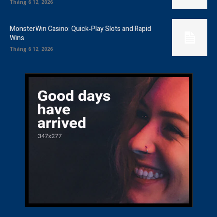
Tháng 6 12, 2026
MonsterWin Casino: Quick‑Play Slots and Rapid
Wins
Tháng 6 12, 2026