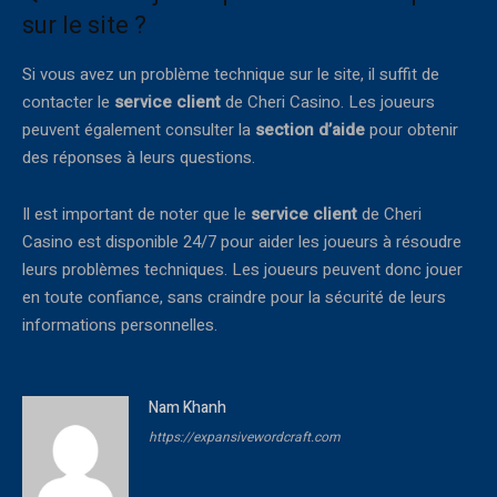
sur le site ?
Si vous avez un problème technique sur le site, il suffit de
contacter le
service client
de Cheri Casino. Les joueurs
peuvent également consulter la
section d’aide
pour obtenir
des réponses à leurs questions.
Il est important de noter que le
service client
de Cheri
Casino est disponible 24/7 pour aider les joueurs à résoudre
leurs problèmes techniques. Les joueurs peuvent donc jouer
en toute confiance, sans craindre pour la sécurité de leurs
informations personnelles.
Nam Khanh
https://expansivewordcraft.com