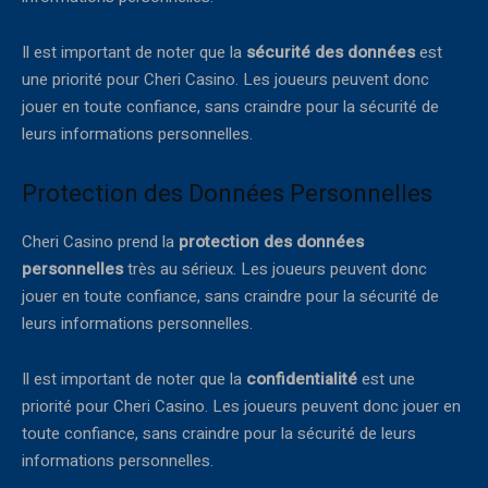
Il est important de noter que la
sécurité des données
est
une priorité pour Cheri Casino. Les joueurs peuvent donc
jouer en toute confiance, sans craindre pour la sécurité de
leurs informations personnelles.
Protection des Données Personnelles
Cheri Casino prend la
protection des données
personnelles
très au sérieux. Les joueurs peuvent donc
jouer en toute confiance, sans craindre pour la sécurité de
leurs informations personnelles.
Il est important de noter que la
confidentialité
est une
priorité pour Cheri Casino. Les joueurs peuvent donc jouer en
toute confiance, sans craindre pour la sécurité de leurs
informations personnelles.