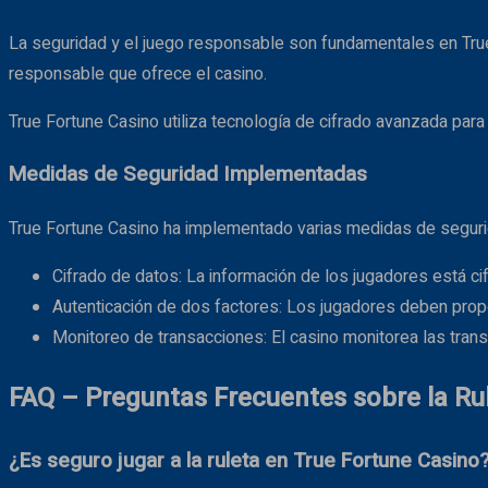
La seguridad y el juego responsable son fundamentales en True
responsable que ofrece el casino.
True Fortune Casino utiliza tecnología de cifrado avanzada par
Medidas de Seguridad Implementadas
True Fortune Casino ha implementado varias medidas de segurid
Cifrado de datos: La información de los jugadores está cif
Autenticación de dos factores: Los jugadores deben propo
Monitoreo de transacciones: El casino monitorea las tran
FAQ – Preguntas Frecuentes sobre la Ru
¿Es seguro jugar a la ruleta en True Fortune Casino