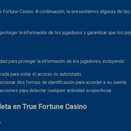
 Fortune Casino. A continuación, te presentamos algunas de las
a proteger la información de los jugadores y garantizar que los p
ad para proteger la información de los jugadores, incluyendo:
rada para evitar el acceso no autorizado.
rcionar dos formas de identificación para acceder a su cuenta.
sacciones para detectar cualquier actividad sospechosa.
leta en True Fortune Casino
?