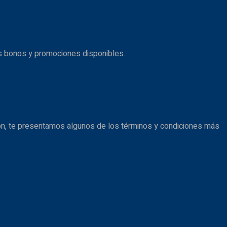
os bonos y promociones disponibles.
ión, te presentamos algunos de los términos y condiciones más