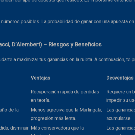
37 números posibles. La probabilidad de ganar con una apuesta en
cci, D’Alembert) – Riesgos y Beneficios
arte a maximizar tus ganancias en la ruleta. A continuación, t
Ventajas
Desventajas
Recuperación rápida de pérdidas
Requiere un b
en teoría.
impedir su us
año de la
Menos agresiva que la Martingala,
Las ganancia
progresión más lenta.
acumularse.
ida, disminuir
Más conservadora que la
Las ganancias