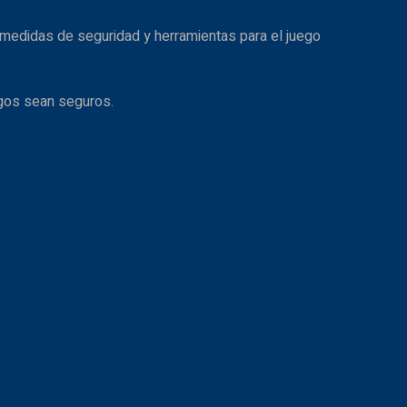
 medidas de seguridad y herramientas para el juego
agos sean seguros.