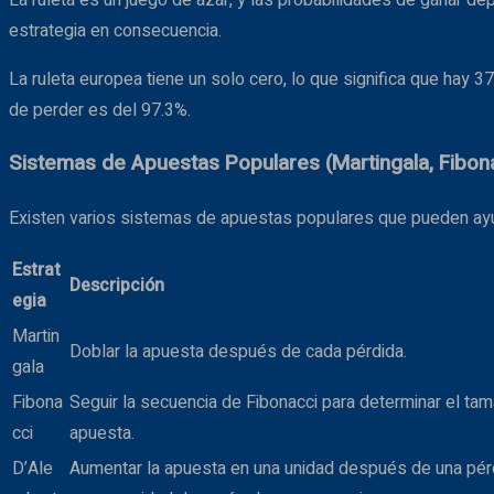
estrategia en consecuencia.
La ruleta europea tiene un solo cero, lo que significa que hay 
de perder es del 97.3%.
Sistemas de Apuestas Populares (Martingala, Fibona
Existen varios sistemas de apuestas populares que pueden ayud
Estrat
Descripción
egia
Martin
Doblar la apuesta después de cada pérdida.
gala
Fibona
Seguir la secuencia de Fibonacci para determinar el tam
cci
apuesta.
D’Ale
Aumentar la apuesta en una unidad después de una pérd