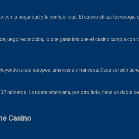
on la seguridad y la confiabilidad. El casino utiliza tecnología 
 de juego reconocida, lo que garantiza que el casino cumpla con l
cluyendo ruleta europea, americana y francesa. Cada versión tiene
.
 37 números. La ruleta americana, por otro lado, tiene un doble c
ne Casino