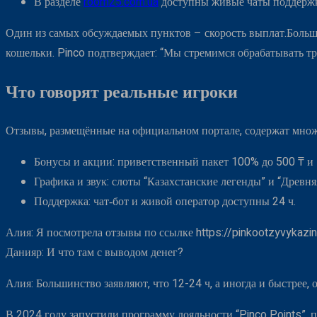
В разделе
room25.com.ua
доступны живые чаты поддержк
Один из самых обсуждаемых пунктов – скорость выплат.Большин
кошельки. Pinco подтверждает: “Мы стремимся обрабатывать тра
Что говорят реальные игроки
Отзывы, размещённые на официальном портале, содержат множ
Бонусы и акции: приветственный пакет 100% до 500 ₸ и
Графика и звук: слоты “Казахстанские легенды” и “Древн
Поддержка: чат‑бот и живой оператор доступны 24 ч.
Алия: Я посмотрела отзывы по ссылке https://pinkootzyvykazi
Данияр: И что там с выводом денег?
Алия: Большинство заявляют, что 12-24 ч, а иногда и быстрее,
В 2024 году запустили программу лояльности “Pinco Points”, 