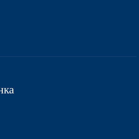
e
нка