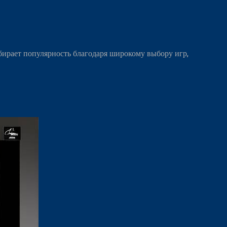
абирает популярность благодаря широкому выбору игр,