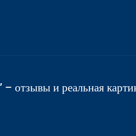
Home
My daily journal
Expansice w0rdcraft
Mor
” – отзывы и реальная карти
WhatsApp