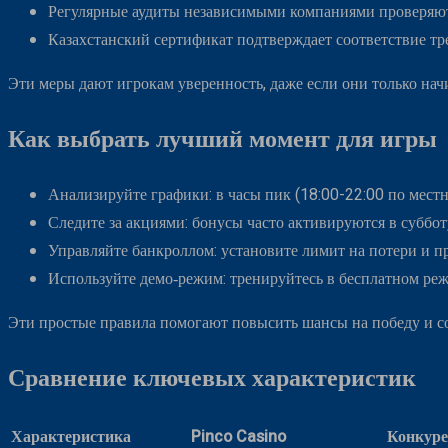
Регулярные аудиты независимыми компаниями проверяют
Казахстанский сертификат подтверждает соответствие т
Эти меры дают игрокам уверенность, даже если они только начи
Как выбрать лучший момент для игры
Анализируйте графики: в часы пик (18:00-22:00 по мес
Следите за акциями: бонусы часто активируются в суббот
Управляйте банкроллом: установите лимит на потери и п
Используйте демо‑режим: тренируйтесь в бесплатном ре
Эти простые правила помогают повысить шансы на победу и со
Сравнение ключевых характеристик
Характеристика
Pinco Casino
Конкуре