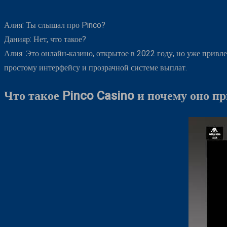
Алия: Ты слышал про Pinco?
Данияр: Нет, что такое?
Алия: Это онлайн‑казино, открытое в 2022 году, но уже привл
простому интерфейсу и прозрачной системе выплат.
Что такое Pinco Casino и почему оно п