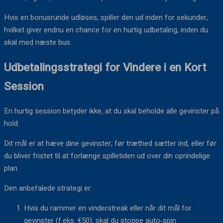
Hvis en bonusrunde udløses, spiller den ud inden for sekunder,
hvilket giver endnu en chance for en hurtig udbetaling, inden du
skal med næste bus.
Udbetalingsstrategi for Vindere i en Kort
Session
En hurtig session betyder ikke, at du skal beholde alle gevinster på
hold.
Dit mål er at hæve dine gevinster, før træthed sætter ind, eller før
du bliver fristet til at forlænge spilletiden ud over din oprindelige
plan.
Den anbefalede strategi er:
Hvis du rammer en vinderstreak eller når dit mål for
gevinster (f.eks. €50), skal du stoppe auto‑spin.