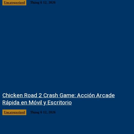
Uncategorized
Tháng 6 12, 2026
Chicken Road 2 Crash Game: Acción Arcade
Rápida en Móvil y Escritorio
Uncategorized
Tháng 6 12, 2026