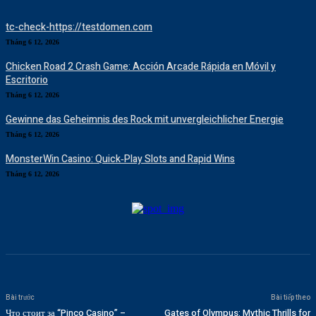
tc-check-https://testdomen.com
Tháng 6 12, 2026
Chicken Road 2 Crash Game: Acción Arcade Rápida en Móvil y
Escritorio
Tháng 6 12, 2026
Gewinne das Geheimnis des Rock mit unvergleichlicher Energie
Tháng 6 12, 2026
MonsterWin Casino: Quick‑Play Slots and Rapid Wins
Tháng 6 12, 2026
Bài trước
Bài tiếp theo
Что стоит за “Pinco Casino” –
Gates of Olympus: Mythic Thrills for