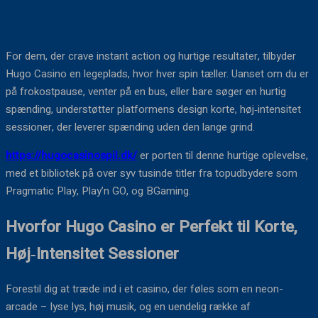
Facebook
X
Pinterest
WhatsApp
For dem, der crave instant action og hurtige resultater, tilbyder
Hugo Casino en legeplads, hvor hver spin tæller. Uanset om du er
på frokostpause, venter på en bus, eller bare søger en hurtig
spænding, understøtter platformens design korte, høj‑intensitet
sessioner, der leverer spænding uden den lange grind.
https://hugocasinospil.dk/
er porten til denne hurtige oplevelse,
med et bibliotek på over syv tusinde titler fra topudbydere som
Pragmatic Play, Play’n GO, og BGaming.
Hvorfor Hugo Casino er Perfekt til Korte,
Høj‑Intensitet Sessioner
Forestil dig at træde ind i et casino, der føles som en neon-
arcade – lyse lys, høj musik, og en uendelig række af