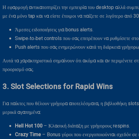
Η εφαρμογή αντικατοπτρίζει την εμπειρία του desktop αλλά συμπυκν
με ένα μόνο tap και να είστε έτοιμοι να παίξετε σε λιγότερο από 3
Άμεσες ειδοποιήσεις για bonus alerts.
Swipe‑to‑bet controls που σας επιτρέπουν να ρυθμίσετε στοι
Push alerts που σας ενημερώνουν κατά τη διάρκεια γρήγορω
Αυτά τα χαρακτηριστικά σημαίνουν ότι ακόμα και αν περιμένετε στ
προορισμό σας.
3. Slot Selections for Rapid Wins
Για παίκτες που θέλουν γρήγορα αποτελέσματα, η βιβλιοθήκη slot
μερικά αγαπημένα:
Hell Hot 100
– Κλασική διάταξη με γρήγορους respins.
Crazy Time
– Bonus γύροι που ενεργοποιούνται σχεδόν σε 