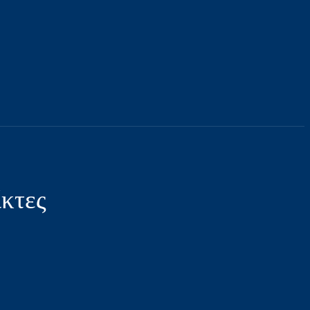
e
κτες