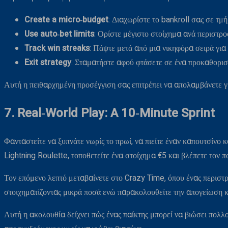
Create a micro‑budget
: Διαχωρίστε το bankroll σας σε τμ
Use auto‑bet limits
: Ορίστε μέγιστο στοίχημα ανά περιστρ
Track win streaks
: Πάψτε μετά από μια νικηφόρα σειρά γι
Exit strategy
: Σταματήστε αφού φτάσετε σε ένα προκαθορισ
Αυτή η πειθαρχημένη προσέγγιση σας επιτρέπει να απολαμβάνετε 
7. Real‑World Play: A 10‑Minute Sprint
Φανταστείτε να ξυπνάτε νωρίς το πρωί, να πιείτε έναν καπουτσίνο 
Lightning Roulette, τοποθετείτε ένα στοίχημα €5 και βλέπετε τον
Τον επόμενο λεπτό μεταβαίνετε στο Crazy Time, όπου ένας περιστρ
στοιχηματίζοντας μικρά ποσά ενώ παρακολουθείτε την απογείωση κ
Αυτή η ακολουθία δείχνει πώς ένας παίκτης μπορεί να βιώσει πολλο