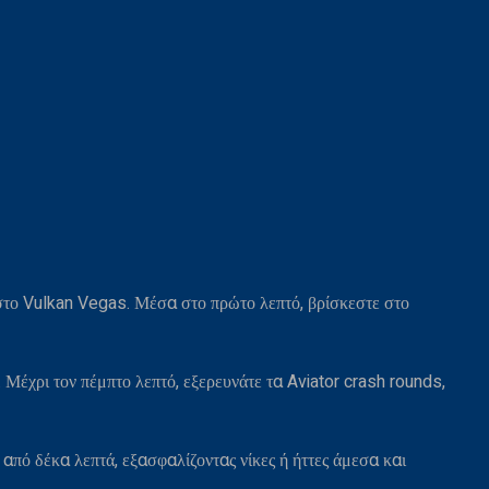
ς στο Vulkan Vegas. Μέσα στο πρώτο λεπτό, βρίσκεστε στο
 Μέχρι τον πέμπτο λεπτό, εξερευνάτε τα Aviator crash rounds,
 από δέκα λεπτά, εξασφαλίζοντας νίκες ή ήττες άμεσα και