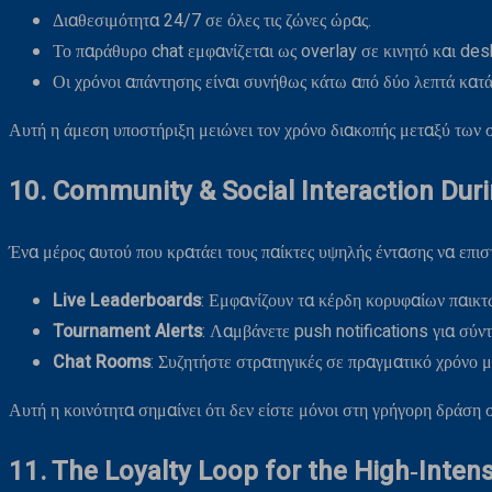
Διαθεσιμότητα 24/7 σε όλες τις ζώνες ώρας.
Το παράθυρο chat εμφανίζεται ως overlay σε κινητό και des
Οι χρόνοι απάντησης είναι συνήθως κάτω από δύο λεπτά κατά 
Αυτή η άμεση υποστήριξη μειώνει τον χρόνο διακοπής μεταξύ των σ
10. Community & Social Interaction Dur
Ένα μέρος αυτού που κρατάει τους παίκτες υψηλής έντασης να επι
Live Leaderboards
: Εμφανίζουν τα κέρδη κορυφαίων παικτ
Tournament Alerts
: Λαμβάνετε push notifications για σύν
Chat Rooms
: Συζητήστε στρατηγικές σε πραγματικό χρόνο μ
Αυτή η κοινότητα σημαίνει ότι δεν είστε μόνοι στη γρήγορη δράση σ
11. The Loyalty Loop for the High‑Intens