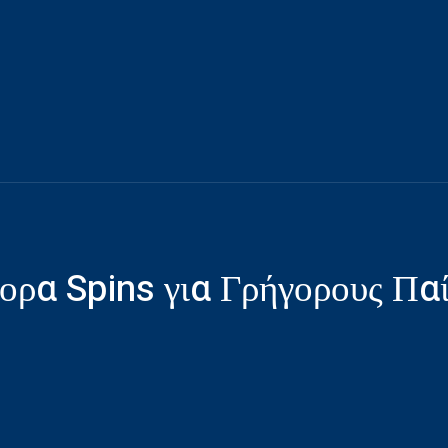
Home
My daily journal
Expansice w0rdcraft
Mor
ορα Spins για Γρήγορους Παί
WhatsApp