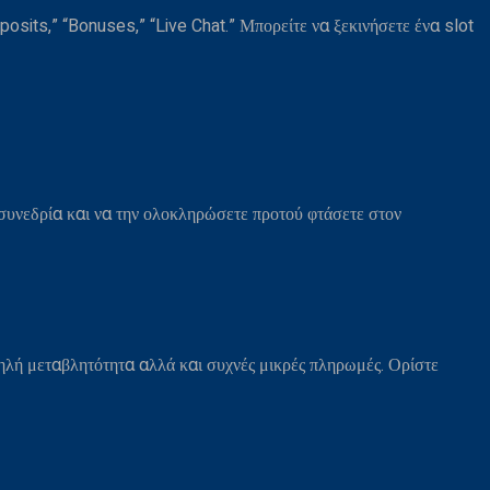
posits,” “Bonuses,” “Live Chat.” Μπορείτε να ξεκινήσετε ένα slot
α συνεδρία και να την ολοκληρώσετε προτού φτάσετε στον
ψηλή μεταβλητότητα αλλά και συχνές μικρές πληρωμές. Ορίστε