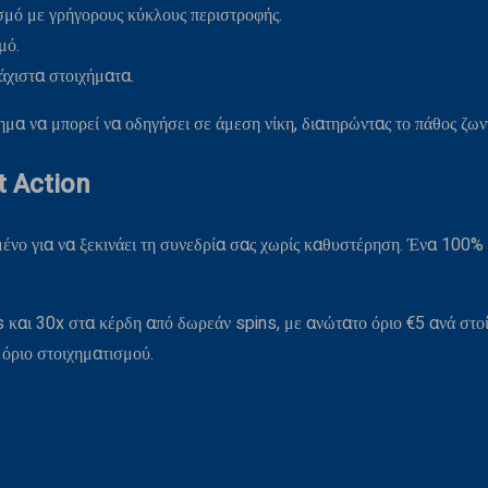
μό με γρήγορους κύκλους περιστροφής.
μό.
χιστα στοιχήματα.
ημα να μπορεί να οδηγήσει σε άμεση νίκη, διατηρώντας το πάθος ζωντ
t Action
ένο για να ξεκινάει τη συνεδρία σας χωρίς καθυστέρηση. Ένα 100
 και 30x στα κέρδη από δωρεάν spins, με ανώτατο όριο €5 ανά στοί
 όριο στοιχηματισμού.