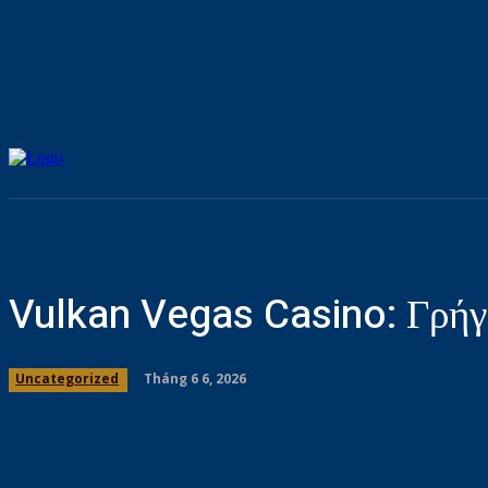
Vulkan Vegas Casino: Γρήγ
Tháng 6 6, 2026
Uncategorized
Chia sẻ
Facebook
X
Pinterest