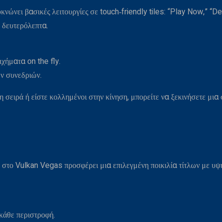
ώνει βασικές λειτουργίες σε touch‑friendly tiles: “Play Now,” “De
0 δευτερόλεπτα.
χήματα on the fly.
ν συνεδριών.
η σειρά ή είστε κολλημένοι στην κίνηση, μπορείτε να ξεκινήσετε μι
s στο Vulkan Vegas προσφέρει μια επιλεγμένη ποικιλία τίτλων με υ
κάθε περιστροφή.