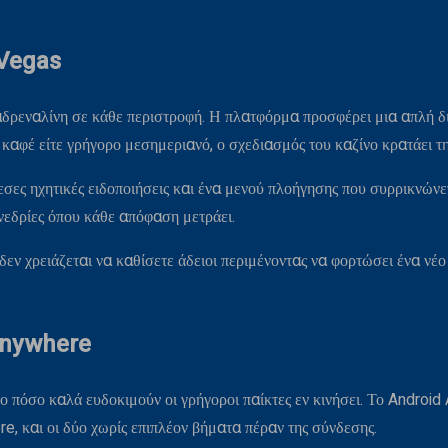
 Vegas
αδρεναλίνη σε κάθε περιστροφή. Η πλατφόρμα προσφέρει μια απλή δι
 καφέ είτε γρήγορο μεσημεριανό, ο σχεδιασμός του καζίνο κρατάει τη
σες ηχητικές ειδοποιήσεις και ένα μενού πλοήγησης που συρρικνώνετ
υνεδρίες όπου κάθε απόφαση μετράει.
 δεν χρειάζεται να καθίσετε άδειοι περιμένοντας να φορτώσει ένα νέο
 Anywhere
 το πόσο καλά ευδοκιμούν οι γρήγοροι παίκτες εν κινήσει. Το Androi
e, και οι δύο χωρίς επιπλέον βήματα πέραν της σύνδεσης.