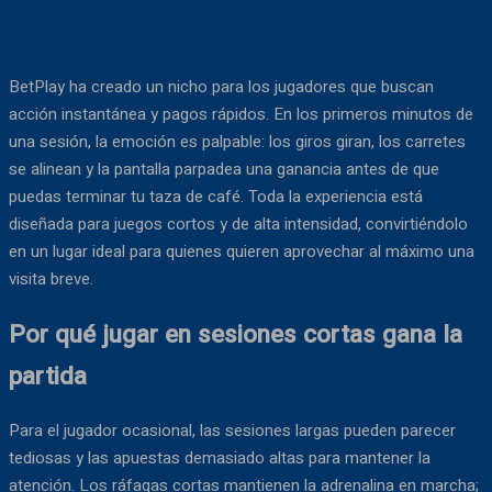
Facebook
X
Pinterest
WhatsApp
BetPlay ha creado un nicho para los jugadores que buscan
acción instantánea y pagos rápidos. En los primeros minutos de
una sesión, la emoción es palpable: los giros giran, los carretes
se alinean y la pantalla parpadea una ganancia antes de que
puedas terminar tu taza de café. Toda la experiencia está
diseñada para juegos cortos y de alta intensidad, convirtiéndolo
en un lugar ideal para quienes quieren aprovechar al máximo una
visita breve.
Por qué jugar en sesiones cortas gana la
partida
Para el jugador ocasional, las sesiones largas pueden parecer
tediosas y las apuestas demasiado altas para mantener la
atención. Los ráfagas cortas mantienen la adrenalina en marcha;