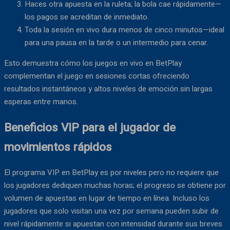
Haces otra apuesta en la ruleta; la bola cae rápidamente—
los pagos se acreditan de inmediato.
Toda la sesión en vivo dura menos de cinco minutos—ideal
para una pausa en la tarde o un intermedio para cenar.
Esto demuestra cómo los juegos en vivo en BetPlay
complementan el juego en sesiones cortas ofreciendo
resultados instantáneos y altos niveles de emoción sin largas
esperas entre manos.
Beneficios VIP para el jugador de
movimientos rápidos
El programa VIP en BetPlay es por niveles pero no requiere que
los jugadores dediquen muchas horas; el progreso se obtiene por
volumen de apuestas en lugar de tiempo en línea. Incluso los
jugadores que solo visitan una vez por semana pueden subir de
nivel rápidamente si apuestan con intensidad durante sus breves