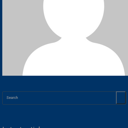
Search