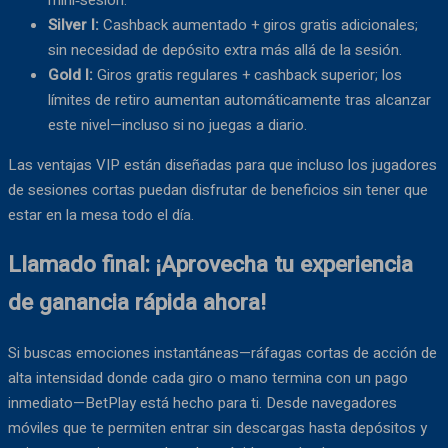
Silver I:
Cashback aumentado + giros gratis adicionales;
sin necesidad de depósito extra más allá de la sesión.
Gold I:
Giros gratis regulares + cashback superior; los
límites de retiro aumentan automáticamente tras alcanzar
este nivel—incluso si no juegas a diario.
Las ventajas VIP están diseñadas para que incluso los jugadores
de sesiones cortas puedan disfrutar de beneficios sin tener que
estar en la mesa todo el día.
Llamado final: ¡Aprovecha tu experiencia
de ganancia rápida ahora!
Si buscas emociones instantáneas—ráfagas cortas de acción de
alta intensidad donde cada giro o mano termina con un pago
inmediato—BetPlay está hecho para ti. Desde navegadores
móviles que te permiten entrar sin descargas hasta depósitos y