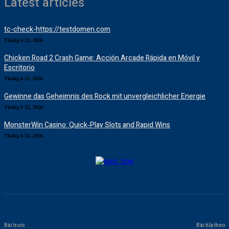
Latest articles
tc-check-https://testdomen.com
Tháng 6 12, 2026
Chicken Road 2 Crash Game: Acción Arcade Rápida en Móvil y
Escritorio
Tháng 6 12, 2026
Gewinne das Geheimnis des Rock mit unvergleichlicher Energie
Tháng 6 12, 2026
MonsterWin Casino: Quick‑Play Slots and Rapid Wins
Tháng 6 12, 2026
Bài trước
Bài tiếp theo