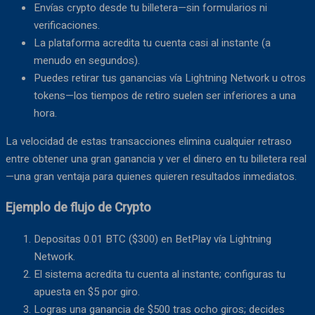
Envías crypto desde tu billetera—sin formularios ni
verificaciones.
La plataforma acredita tu cuenta casi al instante (a
menudo en segundos).
Puedes retirar tus ganancias vía Lightning Network u otros
tokens—los tiempos de retiro suelen ser inferiores a una
hora.
La velocidad de estas transacciones elimina cualquier retraso
entre obtener una gran ganancia y ver el dinero en tu billetera real
—una gran ventaja para quienes quieren resultados inmediatos.
Ejemplo de flujo de Crypto
Depositas 0.01 BTC ($300) en BetPlay vía Lightning
Network.
El sistema acredita tu cuenta al instante; configuras tu
apuesta en $5 por giro.
Logras una ganancia de $500 tras ocho giros; decides