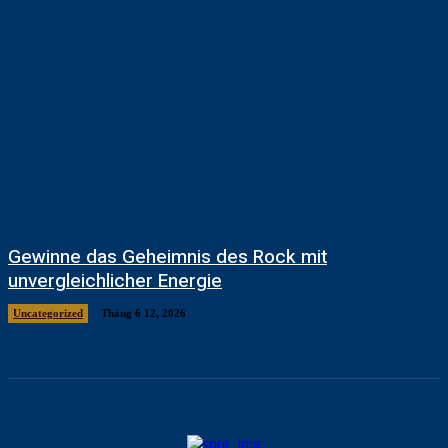
Gewinne das Geheimnis des Rock mit
unvergleichlicher Energie
Uncategorized
Tháng 6 12, 2026