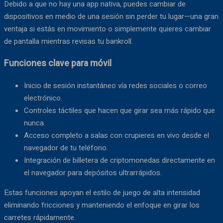
Debido a que no hay una app nativa, puedes cambiar de
dispositivos en medio de una sesión sin perder tu lugar—una gran
ventaja si estás en movimiento o simplemente quieres cambiar
de pantalla mientras revisas tu bankroll.
Funciones clave para móvil
Inicio de sesión instantáneo vía redes sociales o correo
electrónico.
Controles táctiles que hacen que girar sea más rápido que
nunca.
Acceso completo a salas con crupieres en vivo desde el
navegador de tu teléfono.
Integración de billetera de criptomonedas directamente en
el navegador para depósitos ultrarrápidos.
Estas funciones apoyan el estilo de juego de alta intensidad
eliminando fricciones y manteniendo el enfoque en girar los
carretes rápidamente.