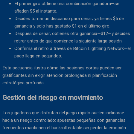
El primer giro obtiene una combinación ganadora—se
añaden $5 al instante.
Decides tomar un descanso para cenar; ya tienes $5 de
ganancia y solo has gastado $1 en el último giro.
Después de cenar, obtienes otra ganancia—$12—y decides
retirar antes de que comience la siguiente larga sesión.
Confirma el retiro a través de Bitcoin Lightning Network—el
pago llega en segundos.
Esta secuencia ilustra cómo las sesiones cortas pueden ser
gratificantes sin exigir atención prolongada ni planificación
estratégica profunda.
Gestión del riesgo en movimiento
Los jugadores que disfrutan del juego rápido suelen inclinarse
hacia un riesgo controlado: apuestas pequeñas con ganancias
frecuentes mantienen el bankroll estable sin perder la emoción.