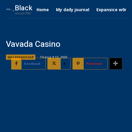
Black
Home
My daily journal
Expansice w0rdc
version PRO
Vavada Casino
Uncategorized
Tháng 8 13, 2023
Facebook
X
Pinterest