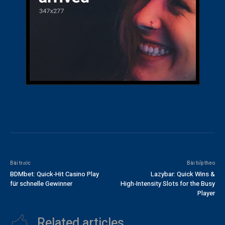
Bài trước
Bài tiếp theo
BDMbet: Quick‑Hit Casino Play
Lazybar: Quick Wins &
für schnelle Gewinner
High‑Intensity Slots for the Busy
Player
Related articles