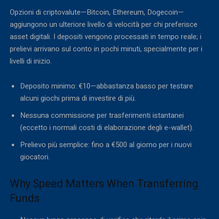
Opzioni di criptovalute—Bitcoin, Ethereum, Dogecoin—
aggiungono un ulteriore livello di velocità per chi preferisce
asset digitali. I depositi vengono processati in tempo reale; i
prelievi arrivano sul conto in pochi minuti, specialmente per i
livelli di inizio.
Deposito minimo: €10—abbastanza basso per testare
alcuni giochi prima di investire di più.
Nessuna commissione per trasferimenti istantanei
(eccetto i normali costi di elaborazione degli e-wallet).
Prelievo più semplice: fino a €500 al giorno per i nuovi
giocatori.
Why Speed Matters When Transferring
Funds