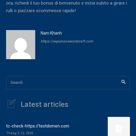
ora, richiedi il tuo bonus di benvenuto e inizia subito a girare i
rulli o piazzare scommesse rapide!
Nam Khanh
https://expansivewordcraft.com
Search
Latest articles
tc-check-https://testdomen.com
Tháng 6 12, 2026