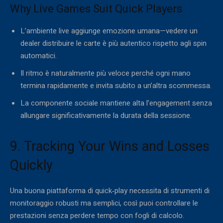
Why Live Games Suit Quick Players
L’ambiente live aggiunge emozione umana—vedere un
dealer distribuire le carte è più autentico rispetto agli spin
automatici.
Il ritmo è naturalmente più veloce perché ogni mano
termina rapidamente e invita subito a un’altra scommessa.
La componente sociale mantiene alta l’engagement senza
allungare significativamente la durata della sessione.
9. Tracking Your Wins and Losses
Quickly
Una buona piattaforma di quick‑play necessita di strumenti di
monitoraggio robusti ma semplici, così puoi controllare le
prestazioni senza perdere tempo con fogli di calcolo.