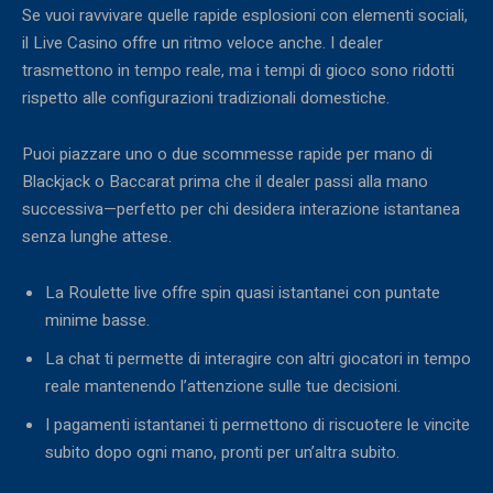
Se vuoi ravvivare quelle rapide esplosioni con elementi sociali,
il Live Casino offre un ritmo veloce anche. I dealer
trasmettono in tempo reale, ma i tempi di gioco sono ridotti
rispetto alle configurazioni tradizionali domestiche.
Puoi piazzare uno o due scommesse rapide per mano di
Blackjack o Baccarat prima che il dealer passi alla mano
successiva—perfetto per chi desidera interazione istantanea
senza lunghe attese.
La Roulette live offre spin quasi istantanei con puntate
minime basse.
La chat ti permette di interagire con altri giocatori in tempo
reale mantenendo l’attenzione sulle tue decisioni.
I pagamenti istantanei ti permettono di riscuotere le vincite
subito dopo ogni mano, pronti per un’altra subito.