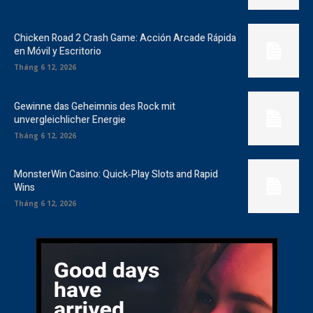
Chicken Road 2 Crash Game: Acción Arcade Rápida
en Móvil y Escritorio
Tháng 6 12, 2026
Gewinne das Geheimnis des Rock mit
unvergleichlicher Energie
Tháng 6 12, 2026
MonsterWin Casino: Quick‑Play Slots and Rapid
Wins
Tháng 6 12, 2026