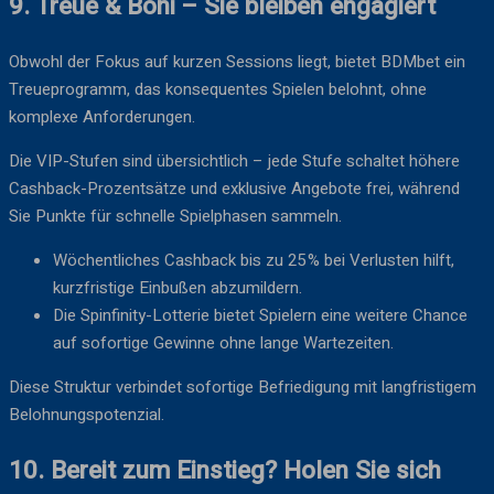
9. Treue & Boni – Sie bleiben engagiert
Obwohl der Fokus auf kurzen Sessions liegt, bietet BDMbet ein
Treueprogramm, das konsequentes Spielen belohnt, ohne
komplexe Anforderungen.
Die VIP-Stufen sind übersichtlich – jede Stufe schaltet höhere
Cashback-Prozentsätze und exklusive Angebote frei, während
Sie Punkte für schnelle Spielphasen sammeln.
Wöchentliches Cashback bis zu 25 % bei Verlusten hilft,
kurzfristige Einbußen abzumildern.
Die Spinfinity-Lotterie bietet Spielern eine weitere Chance
auf sofortige Gewinne ohne lange Wartezeiten.
Diese Struktur verbindet sofortige Befriedigung mit langfristigem
Belohnungspotenzial.
10. Bereit zum Einstieg? Holen Sie sich