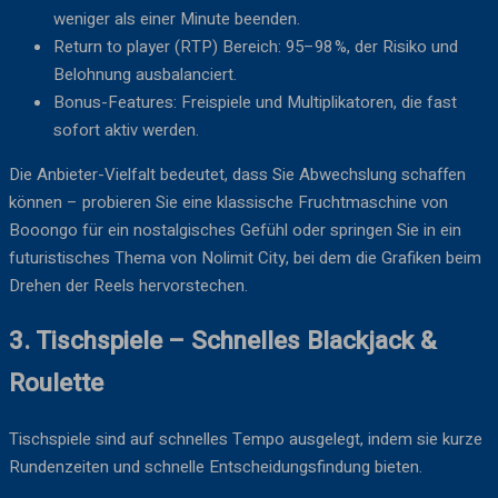
weniger als einer Minute beenden.
Return to player (RTP) Bereich: 95–98 %, der Risiko und
Belohnung ausbalanciert.
Bonus-Features: Freispiele und Multiplikatoren, die fast
sofort aktiv werden.
Die Anbieter-Vielfalt bedeutet, dass Sie Abwechslung schaffen
können – probieren Sie eine klassische Fruchtmaschine von
Booongo für ein nostalgisches Gefühl oder springen Sie in ein
futuristisches Thema von Nolimit City, bei dem die Grafiken beim
Drehen der Reels hervorstechen.
3. Tischspiele – Schnelles Blackjack &
Roulette
Tischspiele sind auf schnelles Tempo ausgelegt, indem sie kurze
Rundenzeiten und schnelle Entscheidungsfindung bieten.