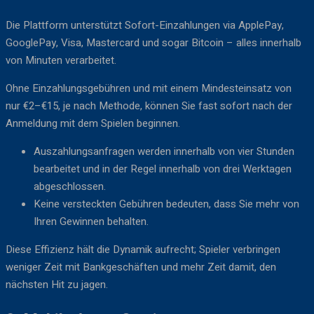
Die Plattform unterstützt Sofort-Einzahlungen via ApplePay,
GooglePay, Visa, Mastercard und sogar Bitcoin – alles innerhalb
von Minuten verarbeitet.
Ohne Einzahlungsgebühren und mit einem Mindesteinsatz von
nur €2–€15, je nach Methode, können Sie fast sofort nach der
Anmeldung mit dem Spielen beginnen.
Auszahlungsanfragen werden innerhalb von vier Stunden
bearbeitet und in der Regel innerhalb von drei Werktagen
abgeschlossen.
Keine versteckten Gebühren bedeuten, dass Sie mehr von
Ihren Gewinnen behalten.
Diese Effizienz hält die Dynamik aufrecht; Spieler verbringen
weniger Zeit mit Bankgeschäften und mehr Zeit damit, den
nächsten Hit zu jagen.