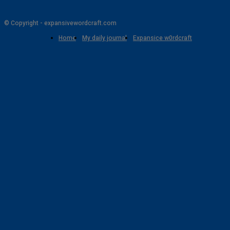
© Copyright - expansivewordcraft.com
Home
My daily journal
Expansice w0rdcraft