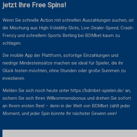
jetzt Ihre Free Spins!
Wenn Sie schnelle Action mit schnellen Auszahlungen suchen, ist
die Mischung aus High‑Volatility-Slots, Live-Dealer-Speed, Crash-
Frenzy und schnellem Sports Betting bei BDMbet kaum zu
schlagen.
Die mobile App der Plattform, sofortige Einzahlungen und
niedrige Mindesteinsätze machen sie ideal für Spieler, die ihr
Glück testen möchten, ohne Stunden oder große Summen zu
investieren.
Melden Sie sich noch heute unter https://bdmbet-spielen.de/ an,
sichern Sie sich Ihren Willkommensbonus und drehen Sie sofort
an Ihrem ersten Reel – denn in der Welt von BDMbet zählt jeder
Moment, und jeder Spin könnte Ihr nächster Gewinn sein!