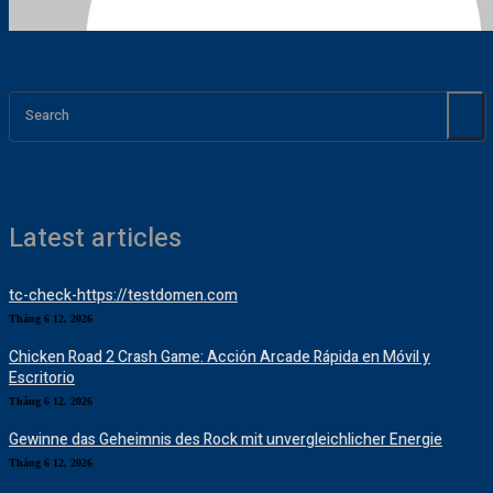
Search
Latest articles
tc-check-https://testdomen.com
Tháng 6 12, 2026
Chicken Road 2 Crash Game: Acción Arcade Rápida en Móvil y
Escritorio
Tháng 6 12, 2026
Gewinne das Geheimnis des Rock mit unvergleichlicher Energie
Tháng 6 12, 2026