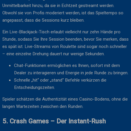
Unmittelbarkeit hinzu, da sie in Echtzeit gestreamt werden.
Obwohl sie von Profis moderiert werden, ist das Spieltempo so
angepasst, dass die Sessions kurz bleiben.
Ein Live-Blackjack-Tisch erlaubt vielleicht nur zehn Hände pro
Stunde, sodass Sie Ihre Session beenden, bevor Sie merken, dass
es spät ist. Live-Streams von Roulette sind sogar noch schneller
– eine einzelne Drehung dauert nur wenige Sekunden.
Chat-Funktionen ermöglichen es Ihnen, sofort mit dem
Dealer zu interagieren und Energie in jede Runde zu bringen.
Schnelle „hit“ oder „stand“ Befehle verkürzen die
Entscheidungszeiten.
Spieler schätzen die Authentizität eines Casino-Bodens, ohne die
langen Wartezeiten zwischen den Runden.
5. Crash Games – Der Instant-Rush