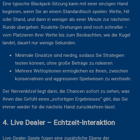
Eine typische Blackjack-Sitzung kann mit einer einzigen Hand
beginnen, wenn Sie an einem Standardtisch spielen: Wette, Hit
oder Stand, und dann in weniger als einer Minute zur nächsten
Runde übergehen. Roulette-Drehungen sind noch schneller –
vom Platzieren Ihrer Wette bis zum Beobachten, wie die Kugel
landet, dauert nur wenige Sekunden.
Minimale Einsätze sind niedrig, sodass Sie Strategien
testen können, ohne große Beträge zu riskieren.
Mehrere Wettoptionen ermöglichen es Ihnen, zwischen
konservativen und aggressiven Spielweisen zu wechseln.
Der Nervenkitzel liegt darin, die Chancen sofort zu sehen, was
Ihnen das Gefühl eines „sofortigen Ergebnisses“ gibt, das Sie
immer wieder für die nächste Hand zurückkehren lässt.
4. Live Dealer – Echtzeit-Interaktion
Live-Dealer-Spiele fügen eine zusätzliche Ebene der