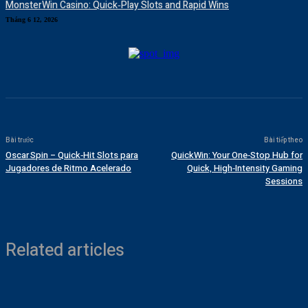
MonsterWin Casino: Quick‑Play Slots and Rapid Wins
Tháng 6 12, 2026
Bài trước
Bài tiếp theo
Oscar Spin – Quick‑Hit Slots para
QuickWin: Your One‑Stop Hub for
Jugadores de Ritmo Acelerado
Quick, High‑Intensity Gaming
Sessions
Related articles