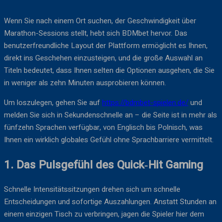
Wenn Sie nach einem Ort suchen, der Geschwindigkeit über
Marathon-Sessions stellt, hebt sich BDMbet hervor. Das
benutzerfreundliche Layout der Plattform ermöglicht es Ihnen,
direkt ins Geschehen einzusteigen, und die große Auswahl an
Titeln bedeutet, dass Ihnen selten die Optionen ausgehen, die Sie
in weniger als zehn Minuten ausprobieren können.
Um loszulegen, gehen Sie auf
https://bdmbet-spielen.de/
und
melden Sie sich in Sekundenschnelle an – die Seite ist in mehr als
fünfzehn Sprachen verfügbar, von Englisch bis Polnisch, was
Ihnen ein wirklich globales Gefühl ohne Sprachbarriere vermittelt.
1. Das Pulsgefühl des Quick‑Hit Gaming
Schnelle Intensitätssitzungen drehen sich um schnelle
Entscheidungen und sofortige Auszahlungen. Anstatt Stunden an
einem einzigen Tisch zu verbringen, jagen die Spieler hier dem