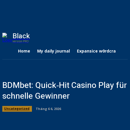
Black
version PRO
Home
My daily journal
Expansice w0rdcraft
BDMbet: Quick‑Hit Casino Play für
schnelle Gewinner
Uncategorized
Tháng 6 6, 2026
Facebook
X
Pinterest
WhatsApp