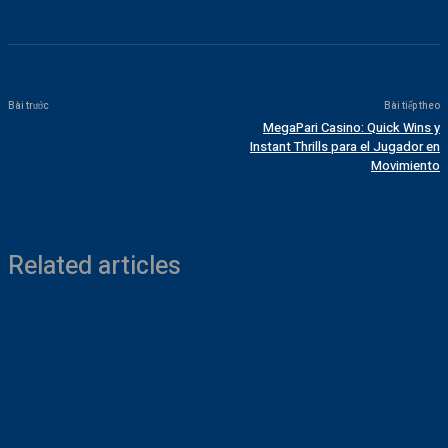
Bài trước
Bài tiếp theo
MegaPari Casino: Quick Wins y
Instant Thrills para el Jugador en
Movimiento
Related articles