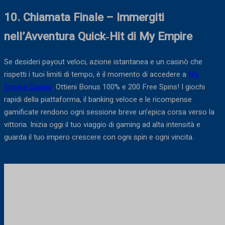
10. Chiamata Finale – Immergiti
nell’Avventura Quick‑Hit di My Empire
Se desideri payout veloci, azione istantanea e un casinò che
rispetti i tuoi limiti di tempo, è il momento di accedere a
My
Empire Casino
. Ottieni Bonus 100% e 200 Free Spins! I giochi
rapidi della piattaforma, il banking veloce e le ricompense
gamificate rendono ogni sessione breve un’epica corsa verso la
vittoria. Inizia oggi il tuo viaggio di gaming ad alta intensità e
guarda il tuo impero crescere con ogni spin e ogni vincita.