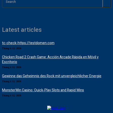
Search
Latest articles
tc-check-https://testdomen.com
Tháng 6 12, 2026
Chicken Road 2 Crash Game: Acción Arcade Rápida en Móvil y
Escritorio
Tháng 6 12, 2026
Gewinne das Geheimnis des Rock mit unvergleichlicher Energie
Tháng 6 12, 2026
MonsterWin Casino: Quick‑Play Slots and Rapid Wins
Tháng 6 12, 2026