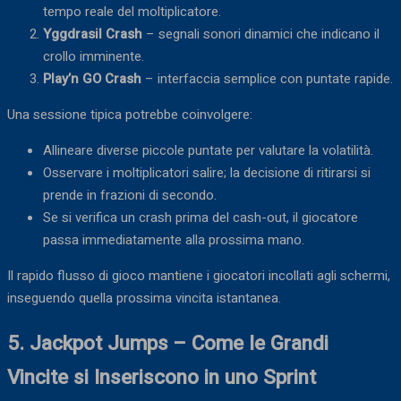
tempo reale del moltiplicatore.
Yggdrasil Crash
– segnali sonori dinamici che indicano il
crollo imminente.
Play’n GO Crash
– interfaccia semplice con puntate rapide.
Una sessione tipica potrebbe coinvolgere:
Allineare diverse piccole puntate per valutare la volatilità.
Osservare i moltiplicatori salire; la decisione di ritirarsi si
prende in frazioni di secondo.
Se si verifica un crash prima del cash-out, il giocatore
passa immediatamente alla prossima mano.
Il rapido flusso di gioco mantiene i giocatori incollati agli schermi,
inseguendo quella prossima vincita istantanea.
5. Jackpot Jumps – Come le Grandi
Vincite si Inseriscono in uno Sprint