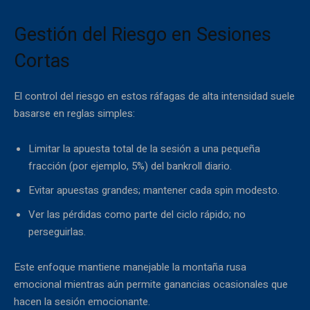
Gestión del Riesgo en Sesiones
Cortas
El control del riesgo en estos ráfagas de alta intensidad suele
basarse en reglas simples:
Limitar la apuesta total de la sesión a una pequeña
fracción (por ejemplo, 5%) del bankroll diario.
Evitar apuestas grandes; mantener cada spin modesto.
Ver las pérdidas como parte del ciclo rápido; no
perseguirlas.
Este enfoque mantiene manejable la montaña rusa
emocional mientras aún permite ganancias ocasionales que
hacen la sesión emocionante.