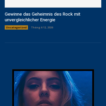
Gewinne das Geheimnis des Rock mit
unvergleichlicher Energie
Uncategorized
Tháng 6 12, 2026