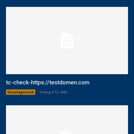
tc-check-https://testdomen.com
Uncategorized
Tháng 6 12, 2026