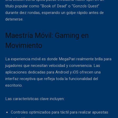
título popular como “Book of Dead” o “Gonzo’s Quest”
durante diez rondas, esperando un golpe rápido antes de
detenerse.
Maestría Móvil: Gaming en
Movimiento
La experiencia móvil es donde MegaPari realmente brilla para
jugadores que necesitan velocidad y conveniencia. Las
aplicaciones dedicadas para Android y iOS ofrecen una
interfaz receptiva que refleja toda la funcionalidad del
escritorio.
Las características clave incluyen:
Controles optimizados para táctil para realizar apuestas