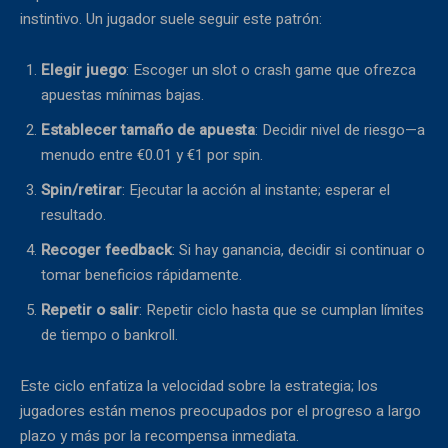
instintivo. Un jugador suele seguir este patrón:
Elegir juego
: Escoger un slot o crash game que ofrezca
apuestas mínimas bajas.
Establecer tamaño de apuesta
: Decidir nivel de riesgo—a
menudo entre €0.01 y €1 por spin.
Spin/retirar
: Ejecutar la acción al instante; esperar el
resultado.
Recoger feedback
: Si hay ganancia, decidir si continuar o
tomar beneficios rápidamente.
Repetir o salir
: Repetir ciclo hasta que se cumplan límites
de tiempo o bankroll.
Este ciclo enfatiza la velocidad sobre la estrategia; los
jugadores están menos preocupados por el progreso a largo
plazo y más por la recompensa inmediata.