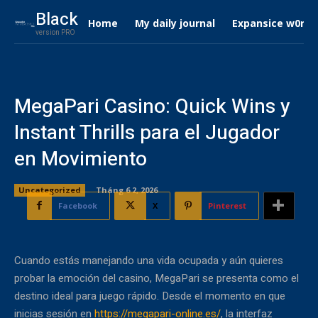
Black
Home
My daily journal
Expansice w0rdc
version PRO
MegaPari Casino: Quick Wins y
Instant Thrills para el Jugador
en Movimiento
Uncategorized
Tháng 6 2, 2026
Facebook
X
Pinterest
Cuando estás manejando una vida ocupada y aún quieres
probar la emoción del casino, MegaPari se presenta como el
destino ideal para juego rápido. Desde el momento en que
inicias sesión en
https://megapari-online.es/
, la interfaz