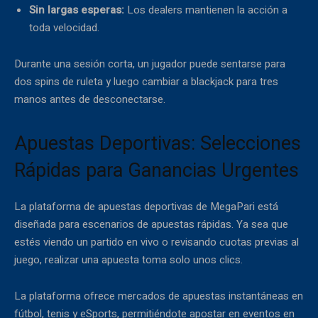
Sin largas esperas:
Los dealers mantienen la acción a
toda velocidad.
Durante una sesión corta, un jugador puede sentarse para
dos spins de ruleta y luego cambiar a blackjack para tres
manos antes de desconectarse.
Apuestas Deportivas: Selecciones
Rápidas para Ganancias Urgentes
La plataforma de apuestas deportivas de MegaPari está
diseñada para escenarios de apuestas rápidas. Ya sea que
estés viendo un partido en vivo o revisando cuotas previas al
juego, realizar una apuesta toma solo unos clics.
La plataforma ofrece mercados de apuestas instantáneas en
fútbol, tenis y eSports, permitiéndote apostar en eventos en