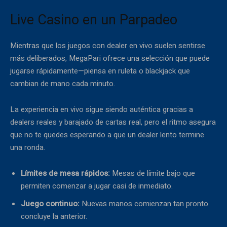
Live Casino en un Parpadeo
Mientras que los juegos con dealer en vivo suelen sentirse
más deliberados, MegaPari ofrece una selección que puede
jugarse rápidamente—piensa en ruleta o blackjack que
cambian de mano cada minuto.
La experiencia en vivo sigue siendo auténtica gracias a
dealers reales y barajado de cartas real, pero el ritmo asegura
que no te quedes esperando a que un dealer lento termine
una ronda.
Límites de mesa rápidos:
Mesas de límite bajo que
permiten comenzar a jugar casi de inmediato.
Juego continuo:
Nuevas manos comienzan tan pronto
concluye la anterior.