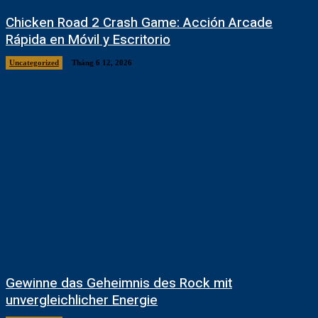
Chicken Road 2 Crash Game: Acción Arcade
Rápida en Móvil y Escritorio
Uncategorized
Tháng 6 12, 2026
Gewinne das Geheimnis des Rock mit
unvergleichlicher Energie