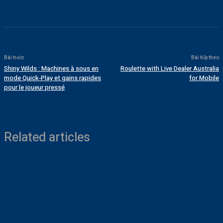
Bài trước
Bài tiếp theo
Shiny Wilds : Machines à sous en
Roulette with Live Dealer Australia
mode Quick‑Play et gains rapides
for Mobile
pour le joueur pressé
Related articles