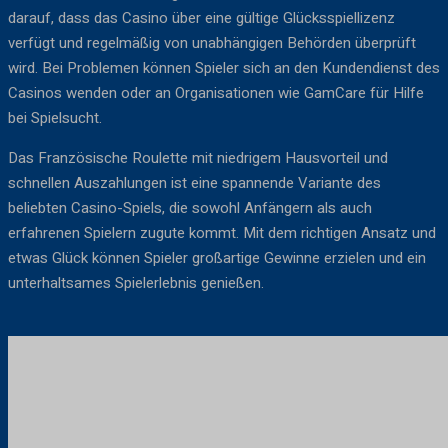
darauf, dass das Casino über eine gültige Glücksspiellizenz
verfügt und regelmäßig von unabhängigen Behörden überprüft
wird. Bei Problemen können Spieler sich an den Kundendienst des
Casinos wenden oder an Organisationen wie GamCare für Hilfe
bei Spielsucht.
Das Französische Roulette mit niedrigem Hausvorteil und
schnellen Auszahlungen ist eine spannende Variante des
beliebten Casino-Spiels, die sowohl Anfängern als auch
erfahrenen Spielern zugute kommt. Mit dem richtigen Ansatz und
etwas Glück können Spieler großartige Gewinne erzielen und ein
unterhaltsames Spielerlebnis genießen.