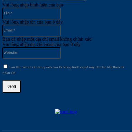
Vui lòng nhập bình luận của bạn
Tên:*
Vui lòng nhập tên của bạn ở đây
Email:*
Bạn đã nhập một địa chỉ email không chính xác!
Vui lòng nhập địa chỉ email của bạn ở đây
Website:
Lưu tên, email và trang web của tôi trong trình duyệt này cho lần tiếp theo tôi
nhận xét.