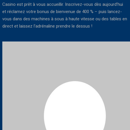
Casino est prêt à vous accueillir. Inscrivez-vous dès aujourd’hui
et réclamez votre bonus de bienvenue de 400 % – puis lancez-
vous dans des machines à sous à haute vitesse ou des tables en
direct et laissez l’adrénaline prendre le dessus !