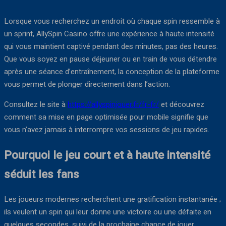
Lorsque vous recherchez un endroit où chaque spin ressemble à
un sprint, AllySpin Casino offre une expérience à haute intensité
qui vous maintient captivé pendant des minutes, pas des heures.
Que vous soyez en pause déjeuner ou en train de vous détendre
après une séance d’entraînement, la conception de la plateforme
vous permet de plonger directement dans l’action.
Consultez le site à
https://allyspinjouer.fr/fr-fr/
et découvrez
comment sa mise en page optimisée pour mobile signifie que
vous n’avez jamais à interrompre vos sessions de jeu rapides.
Pourquoi le jeu court et à haute intensité
séduit les fans
Les joueurs modernes recherchent une gratification instantanée ;
ils veulent un spin qui leur donne une victoire ou une défaite en
quelques secondes, suivi de la prochaine chance de jouer.