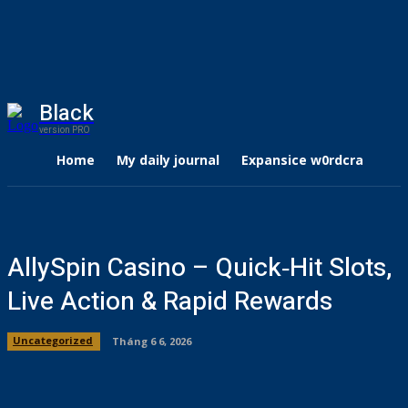
Black
version PRO
Home
My daily journal
Expansice w0rdcraft
AllySpin Casino – Quick‑Hit Slots,
Live Action & Rapid Rewards
Uncategorized
Tháng 6 6, 2026
Facebook
X
Pinterest
WhatsApp