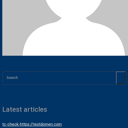
Search
Latest articles
tc-check-https://testdomen.com