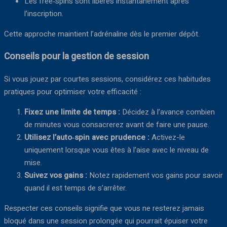
Les free‑spins sont libérés instantanément après
l’inscription.
Cette approche maintient l’adrénaline dès le premier dépôt.
Conseils pour la gestion de session
Si vous jouez par courtes sessions, considérez ces habitudes
pratiques pour optimiser votre efficacité :
Fixez une limite de temps :
Décidez à l’avance combien
de minutes vous consacrerez avant de faire une pause.
Utilisez l’auto‑spin avec prudence :
Activez-le
uniquement lorsque vous êtes à l’aise avec le niveau de
mise.
Suivez vos gains :
Notez rapidement vos gains pour savoir
quand il est temps de s’arrêter.
Respecter ces conseils signifie que vous ne resterez jamais
bloqué dans une session prolongée qui pourrait épuiser votre