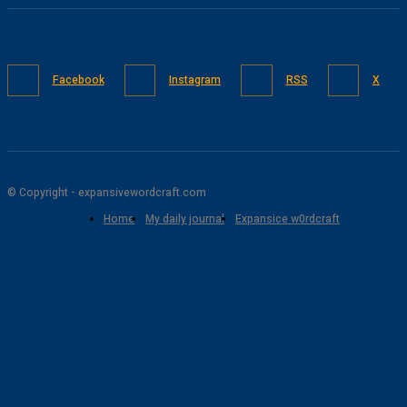
Facebook
Instagram
RSS
X
© Copyright - expansivewordcraft.com
Home
My daily journal
Expansice w0rdcraft