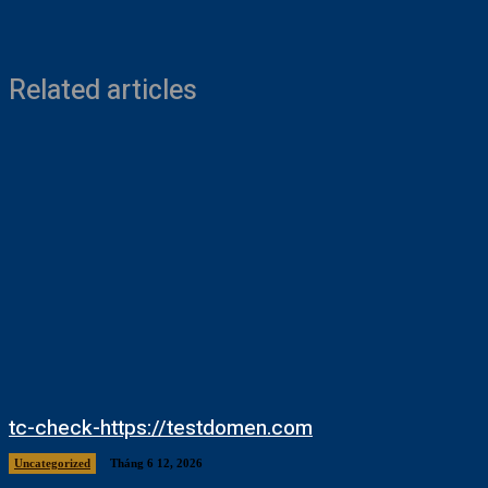
Related articles
tc-check-https://testdomen.com
Uncategorized
Tháng 6 12, 2026