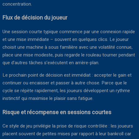
concentration.
Flux de décision du joueur
Une session courte typique commence par une connexion rapide
et une mise immédiate – souvent en quelques clics. Le joueur
choisit une machine à sous familière avec une volatilité connue,
place une mise modeste, puis regarde le rouleau tourner pendant
que d’autres tâches s’exécutent en arrière-plan.
Le prochain point de décision est immédiat : accepter le gain et
continuer ou encaisser et passer à autre chose. Parce que le
cycle se répète rapidement, les joueurs développent un rythme
instinctif qui maximise le plaisir sans fatigue.
Risque et récompense en sessions courtes
Ce style de jeu privilégie la prise de risque contrôlée : les joueurs
placent souvent de petites mises par rapport à leur bankroll car