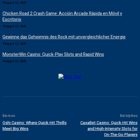
Tháng 6 12, 2026
Chicken Road 2 Crash Game: Acción Arcade Rápida en Móvil y
Escritorio
Tháng 6 12, 2026
Gewinne das Geheimnis des Rock mit unvergleichlicher Energie
Tháng 6 12, 2026
MonsterWin Casino: Quick‑Play Slots and Rapid Wins
Tháng 6 12, 2026
Bài trước
Bài tiếp theo
Oshi Casino: Where Quick‑Hit Thrills
CasaBet Casino: Quick‑Hit Wins
Meet Big Wins
and High‑Intensity Slots for
On‑The‑Go Players