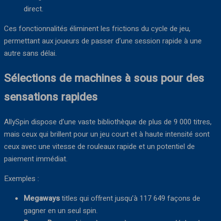
direct.
Ces fonctionnalités éliminent les frictions du cycle de jeu,
permettant aux joueurs de passer d’une session rapide à une
autre sans délai.
Sélections de machines à sous pour des
sensations rapides
AllySpin dispose d’une vaste bibliothèque de plus de 9 000 titres,
mais ceux qui brillent pour un jeu court et à haute intensité sont
ceux avec une vitesse de rouleaux rapide et un potentiel de
paiement immédiat.
Exemples :
Megaways
titles qui offrent jusqu’à 117 649 façons de
gagner en un seul spin.