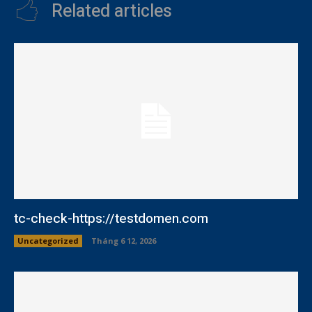
Related articles
tc-check-https://testdomen.com
Uncategorized
Tháng 6 12, 2026