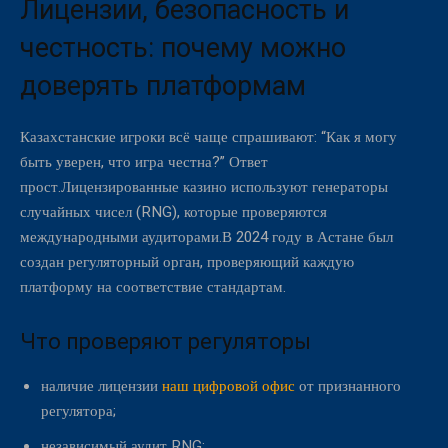
Лицензии, безопасность и
честность: почему можно
доверять платформам
Казахстанские игроки всё чаще спрашивают: “Как я могу
быть уверен, что игра честна?” Ответ
прост.Лицензированные казино используют генераторы
случайных чисел (RNG), которые проверяются
международными аудиторами.В 2024 году в Астане был
создан регуляторный орган, проверяющий каждую
платформу на соответствие стандартам.
Что проверяют регуляторы
наличие лицензии
наш цифровой офис
от признанного
регулятора;
независимый аудит RNG;