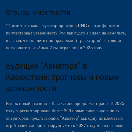
Отзывы о честности
“После того, как регулятор проверил RNG на платформе, я
почувствовал уверенность.Это как будто я сидел на самолёте,
и я знал, что он летит по правильной траектории”, – говорит
пользователь из Алма-Аты, игравший в 2025 году.
Будущее “Авиатора” в
Казахстане: прогнозы и новые
возможности
Рынок онлайн‑казино в Казахстане продолжает расти.В 2025
году зарегистрировано более 200 новых лицензированных
операторов, предлагающих “Авиатор” как одну из ключевых
игр.Аналитики прогнозируют, что к 2027 году число игроков