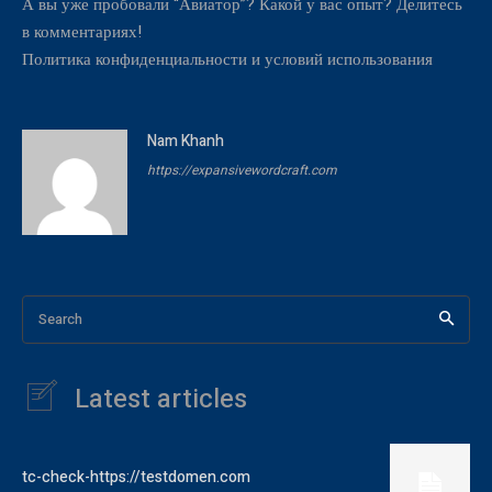
А вы уже пробовали “Авиатор”? Какой у вас опыт? Делитесь
в комментариях!
Политика конфиденциальности и условий использования
Nam Khanh
https://expansivewordcraft.com
Search
Latest articles
tc-check-https://testdomen.com