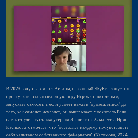
В 2023 году стартап из Астаны, названный SkyBet, запустил
простую, но захватывающую игру.Игрок ставит деньги,
запускает самолет, а если успеет нажать “приземлиться” до
того, как самолет исчезнет, он выигрывает множитель.Если
самолет улетит, ставка утеряна.Эксперт из Алма-Аты, Ирина
Касимова, отмечает, что “позволяет каждому почувствовать
себя капитаном собственного фейерверка” (Касимова, 2024).