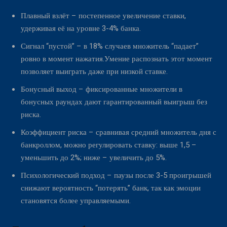
Плавный взлёт – постепенное увеличение ставки,
удерживая её на уровне 3-4% банка.
Сигнал “пустой” – в 18% случаев множитель “падает”
ровно в момент нажатия.Умение распознать этот момент
позволяет выиграть даже при низкой ставке.
Бонусный выход – фиксированные множители в
бонусных раундах дают гарантированный выигрыш без
риска.
Коэффициент риска – сравнивая средний множитель дня с
банкроллом, можно регулировать ставку: выше 1,5 –
уменьшить до 2%; ниже – увеличить до 5%.
Психологический подход – паузы после 3-5 проигрышей
снижают вероятность “потерять” банк, так как эмоции
становятся более управляемыми.