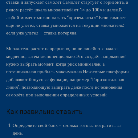
ставки и запускает самолет.Самолет стартует с горизонта, а
рядом растёт шкала множителей от 1× до 100× и далее.В
любой момент можно нажать “приземлиться”.Если самолет
ещё не улетел, ставка умножается на текущий множитель;
если уже улетел – ставка потеряна.
Множитель растёт непрерывно, но не линейно: сначала
медленно, затем экспоненциально.Это создаёт напряжение:
нужно выбрать момент, когда риск минимален, а
потенциальная прибыль максимальна.Некоторые платформы
добавляют бонусные функции, например “Горизонтальная
линия”, позволяющую выиграть даже после исчезновения
самолёта при выполнении определённых условий.
Как правильно ставить
Определите свой банк – сколько готовы потратить за
день.