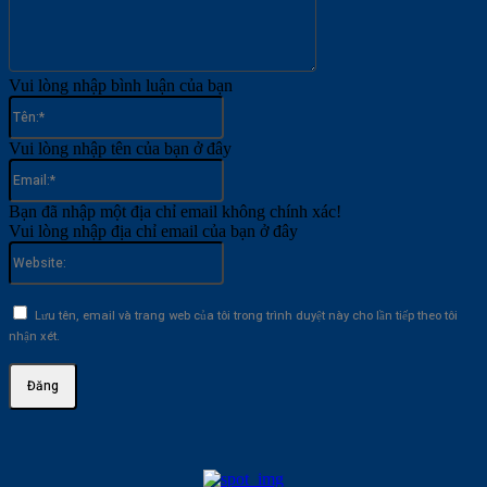
Vui lòng nhập bình luận của bạn
Tên:*
Vui lòng nhập tên của bạn ở đây
Email:*
Bạn đã nhập một địa chỉ email không chính xác!
Vui lòng nhập địa chỉ email của bạn ở đây
Website:
Lưu tên, email và trang web của tôi trong trình duyệt này cho lần tiếp theo tôi
nhận xét.