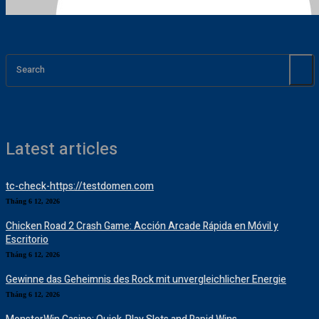
Search
Latest articles
tc-check-https://testdomen.com
Tháng 6 12, 2026
Chicken Road 2 Crash Game: Acción Arcade Rápida en Móvil y
Escritorio
Tháng 6 12, 2026
Gewinne das Geheimnis des Rock mit unvergleichlicher Energie
Tháng 6 12, 2026