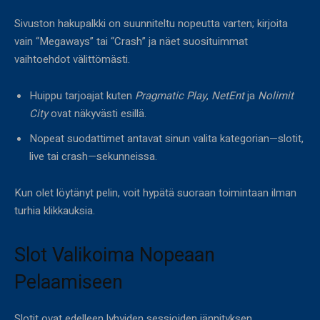
Sivuston hakupalkki on suunniteltu nopeutta varten; kirjoita
vain “Megaways” tai “Crash” ja näet suosituimmat
vaihtoehdot välittömästi.
Huippu tarjoajat kuten
Pragmatic Play
,
NetEnt
ja
Nolimit
City
ovat näkyvästi esillä.
Nopeat suodattimet antavat sinun valita kategorian—slotit,
live tai crash—sekunneissa.
Kun olet löytänyt pelin, voit hypätä suoraan toimintaan ilman
turhia klikkauksia.
Slot Valikoima Nopeaan
Pelaamiseen
Slotit ovat edelleen lyhyiden sessioiden jännityksen