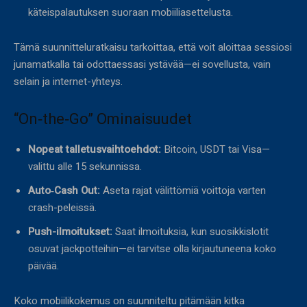
käteispalautuksen suoraan mobiiliasettelusta.
Tämä suunnitteluratkaisu tarkoittaa, että voit aloittaa sessiosi
junamatkalla tai odottaessasi ystävää—ei sovellusta, vain
selain ja internet-yhteys.
“On‑the‑Go” Ominaisuudet
Nopeat talletusvaihtoehdot:
Bitcoin, USDT tai Visa—
valittu alle 15 sekunnissa.
Auto‑Cash Out:
Aseta rajat välittömiä voittoja varten
crash-peleissä.
Push-ilmoitukset:
Saat ilmoituksia, kun suosikkislotit
osuvat jackpotteihin—ei tarvitse olla kirjautuneena koko
päivää.
Koko mobiilikokemus on suunniteltu pitämään kitka