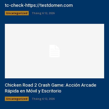
tc-check-https://testdomen.com
Uncategorized
Tháng 6 12, 2026
Chicken Road 2 Crash Game: Acción Arcade
Rápida en Móvil y Escritorio
Uncategorized
Tháng 6 12, 2026