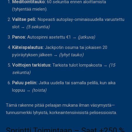
Meditointitauko:
60 sekuntia ennen aloittamista
(tyhjentää mielen).
Valitse peli:
Nopeasti autoplay-ominaisuudella varustettu
slot →
(5 sekuntia)
Panos:
Autospinni asetettu €1 →
(jatkuva)
Käteispalautus:
Jackpotin osuma tai jokaisen 20
pyöräytyksen jälkeen →
(lyhyt tauko)
Voittojen tarkistus:
Tarkista tulot lompakosta →
(15
sekuntia)
Paluu peliin:
Jatka uudella tai samalla pelillä, kun aika
loppuu →
(toista)
Tämä rakenne pitää pelaajan mukana ilman väsymystä—
tunnusmerkki lyhyistä, korkeaintensiivisistä pelisessioista.
Sprintti Toimintaan – Saat +250 %