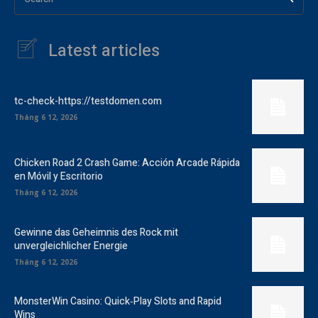
Latest articles
tc-check-https://testdomen.com
Tháng 6 12, 2026
Chicken Road 2 Crash Game: Acción Arcade Rápida
en Móvil y Escritorio
Tháng 6 12, 2026
Gewinne das Geheimnis des Rock mit
unvergleichlicher Energie
Tháng 6 12, 2026
MonsterWin Casino: Quick‑Play Slots and Rapid
Wins