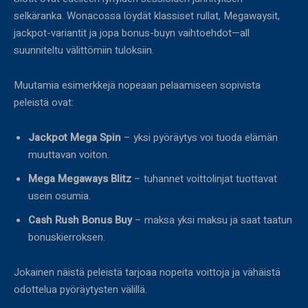
selkäranka. Wonacossa löydät klassiset rullat, Megawaysit,
jackpot-variantit ja jopa bonus-buyn vaihtoehdot—all
suunniteltu välittömiin tuloksiin.
Muutamia esimerkkejä nopeaan pelaamiseen sopivista
peleistä ovat:
Jackpot Mega Spin
– yksi pyöräytys voi tuoda elämän
muuttavan voiton.
Mega Megaways Blitz
– tuhannet voittolinjat tuottavat
usein osumia.
Cash Rush Bonus Buy
– maksa yksi maksu ja saat taatun
bonuskierroksen.
Jokainen näistä peleistä tarjoaa nopeita voittoja ja vähäistä
odottelua pyöräytysten välillä.