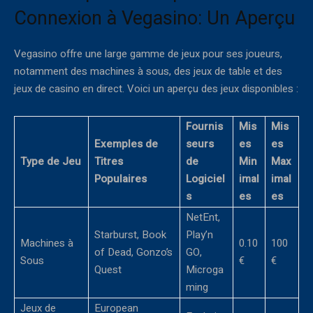
Connexion à Vegasino: Un Aperçu
Vegasino offre une large gamme de jeux pour ses joueurs,
notamment des machines à sous, des jeux de table et des
jeux de casino en direct. Voici un aperçu des jeux disponibles :
Fournis
Mis
Mis
Exemples de
seurs
es
es
Type de Jeu
Titres
de
Min
Max
Populaires
Logiciel
imal
imal
s
es
es
NetEnt,
Starburst, Book
Play’n
Machines à
0.10
100
of Dead, Gonzo’s
GO,
Sous
€
€
Quest
Microga
ming
Jeux de
European