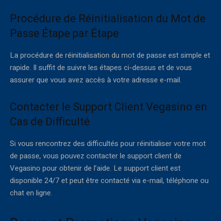
Procédure de Réinitialisation du Mot de
Passe Étape par Étape
La procédure de réinitialisation du mot de passe est simple et
rapide. Il suffit de suivre les étapes ci-dessus et de vous
assurer que vous avez accès à votre adresse e-mail.
Contacter le Support Client Vegasino en
Cas de Difficulté
Si vous rencontrez des difficultés pour réinitialiser votre mot
de passe, vous pouvez contacter le support client de
Vegasino pour obtenir de l’aide. Le support client est
disponible 24/7 et peut être contacté via e-mail, téléphone ou
chat en ligne.