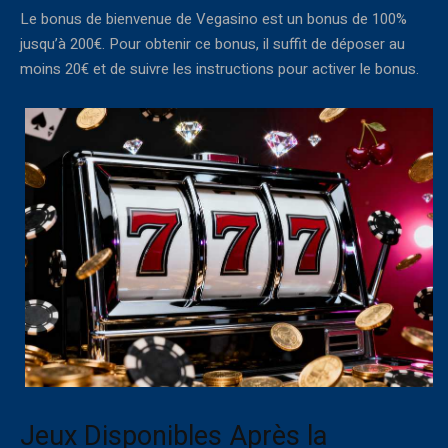
Le bonus de bienvenue de Vegasino est un bonus de 100%
jusqu’à 200€. Pour obtenir ce bonus, il suffit de déposer au
moins 20€ et de suivre les instructions pour activer le bonus.
Jeux Disponibles Après la