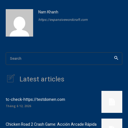
Nam Khanh
https://expansivewordcraft.com
Search
Latest articles
tc-check-https://testdomen.com
Tháng 6 12, 2026
Chicken Road 2 Crash Game: Acción Arcade Rápida