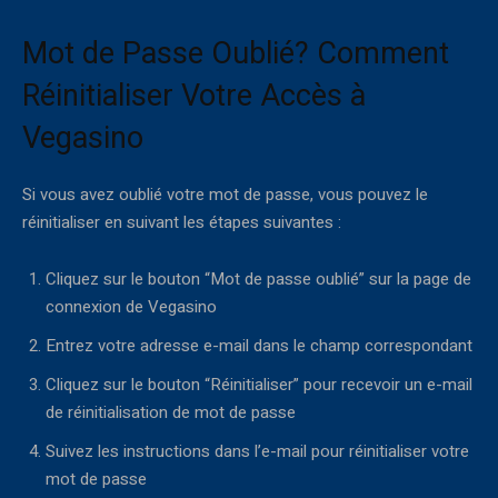
Mot de Passe Oublié? Comment
Réinitialiser Votre Accès à
Vegasino
Si vous avez oublié votre mot de passe, vous pouvez le
réinitialiser en suivant les étapes suivantes :
Cliquez sur le bouton “Mot de passe oublié” sur la page de
connexion de Vegasino
Entrez votre adresse e-mail dans le champ correspondant
Cliquez sur le bouton “Réinitialiser” pour recevoir un e-mail
de réinitialisation de mot de passe
Suivez les instructions dans l’e-mail pour réinitialiser votre
mot de passe