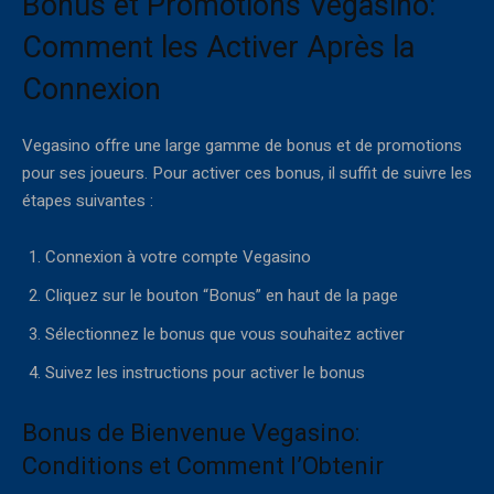
Bonus et Promotions Vegasino:
Comment les Activer Après la
Connexion
Vegasino offre une large gamme de bonus et de promotions
pour ses joueurs. Pour activer ces bonus, il suffit de suivre les
étapes suivantes :
Connexion à votre compte Vegasino
Cliquez sur le bouton “Bonus” en haut de la page
Sélectionnez le bonus que vous souhaitez activer
Suivez les instructions pour activer le bonus
Bonus de Bienvenue Vegasino:
Conditions et Comment l’Obtenir