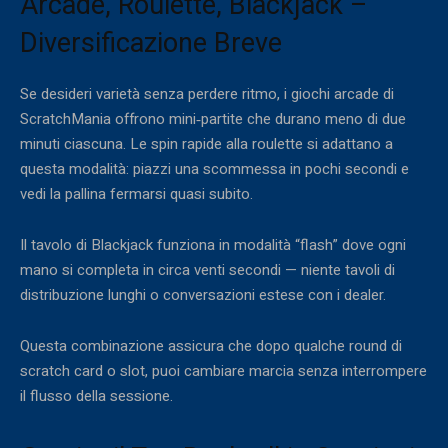
Arcade, Roulette, Blackjack –
Diversificazione Breve
Se desideri varietà senza perdere ritmo, i giochi arcade di
ScratchMania offrono mini‑partite che durano meno di due
minuti ciascuna. Le spin rapide alla roulette si adattano a
questa modalità: piazzi una scommessa in pochi secondi e
vedi la pallina fermarsi quasi subito.
Il tavolo di Blackjack funziona in modalità “flash” dove ogni
mano si completa in circa venti secondi — niente tavoli di
distribuzione lunghi o conversazioni estese con i dealer.
Questa combinazione assicura che dopo qualche round di
scratch card o slot, puoi cambiare marcia senza interrompere
il flusso della sessione.