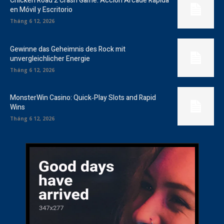
Chicken Road 2 Crash Game: Acción Arcade Rápida
en Móvil y Escritorio
Tháng 6 12, 2026
Gewinne das Geheimnis des Rock mit
unvergleichlicher Energie
Tháng 6 12, 2026
MonsterWin Casino: Quick‑Play Slots and Rapid
Wins
Tháng 6 12, 2026