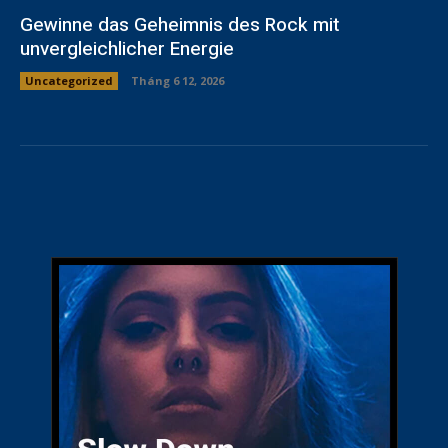
Gewinne das Geheimnis des Rock mit
unvergleichlicher Energie
Uncategorized
Tháng 6 12, 2026