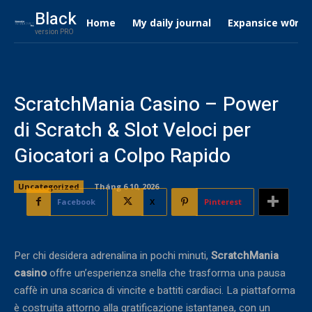
Black
Home
My daily journal
Expansice w0rdc
version PRO
ScratchMania Casino – Power
di Scratch & Slot Veloci per
Giocatori a Colpo Rapido
Uncategorized
Tháng 6 10, 2026
Facebook
X
Pinterest
Per chi desidera adrenalina in pochi minuti,
ScratchMania
casino
offre un’esperienza snella che trasforma una pausa
caffè in una scarica di vincite e battiti cardiaci. La piattaforma
è costruita attorno alla gratificazione istantanea, con un