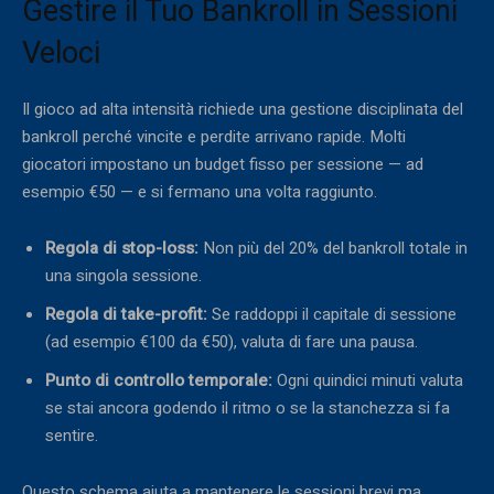
Gestire il Tuo Bankroll in Sessioni
Veloci
Il gioco ad alta intensità richiede una gestione disciplinata del
bankroll perché vincite e perdite arrivano rapide. Molti
giocatori impostano un budget fisso per sessione — ad
esempio €50 — e si fermano una volta raggiunto.
Regola di stop-loss:
Non più del 20% del bankroll totale in
una singola sessione.
Regola di take-profit:
Se raddoppi il capitale di sessione
(ad esempio €100 da €50), valuta di fare una pausa.
Punto di controllo temporale:
Ogni quindici minuti valuta
se stai ancora godendo il ritmo o se la stanchezza si fa
sentire.
Questo schema aiuta a mantenere le sessioni brevi ma