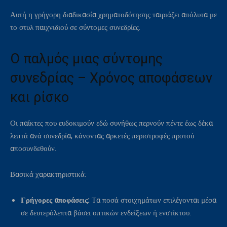
Αυτή η γρήγορη διαδικασία χρηματοδότησης ταιριάζει απόλυτα με
το στυλ παιχνιδιού σε σύντομες συνεδρίες.
Ο παλμός μιας σύντομης
συνεδρίας – Χρόνος αποφάσεων
και ρίσκο
Οι παίκτες που ευδοκιμούν εδώ συνήθως περνούν πέντε έως δέκα
λεπτά ανά συνεδρία, κάνοντας αρκετές περιστροφές προτού
αποσυνδεθούν.
Βασικά χαρακτηριστικά:
Γρήγορες αποφάσεις:
Τα ποσά στοιχημάτων επιλέγονται μέσα
σε δευτερόλεπτα βάσει οπτικών ενδείξεων ή ενστίκτου.