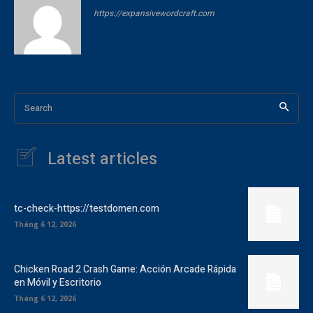
https://expansivewordcraft.com
Search
Latest articles
tc-check-https://testdomen.com
Tháng 6 12, 2026
Chicken Road 2 Crash Game: Acción Arcade Rápida
en Móvil y Escritorio
Tháng 6 12, 2026