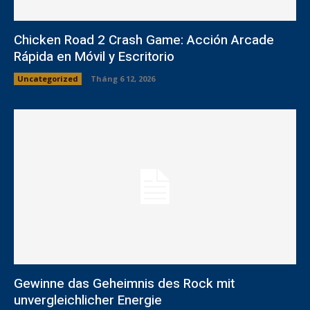
Chicken Road 2 Crash Game: Acción Arcade
Rápida en Móvil y Escritorio
Uncategorized
Tháng 6 12, 2026
Gewinne das Geheimnis des Rock mit
unvergleichlicher Energie