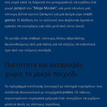
στη σειρά κατά τη διάρκεια του μεσημεριανού, να κερδίσει ένα
μικρό jackpot στο “Mega Moolah”, και μετά να κάνει μια
σύντομη βόλτα προτού ξαναμπεί για μια ακόμα γύρο crash
games. Η αίσθηση ότι το υπόλοιπό σου αυξάνεται άμεσα σε
κρατάει να επιστρέφεις και πάλι μετά από πέντε λεπτά.
Το μοτίβο είναι σταθερό: σύντομες δόσεις αδρεναλίνης
ακολουθούμενες από μια παύση για να ελέγξεις τα στατιστικά
πριν από την επόμενη συνεδρία.
Πιστότητα και ανταμοιβές
χωρίς το μακρύ παιχνίδι
Το πρόγραμμα πιστότητας λειτουργεί με σύστημα νομισμάτων που
συνδέεται αποκλειστικά με στοιχήματα pokies. Οι παίκτες
συγκεντρώνουν νομίσματα γρήγορα όταν συνεχίζουν να γυρίζουν
μέσα σε αυτές τις σύντομες περιόδους.