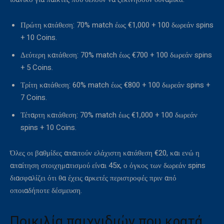
Πρώτη κατάθεση: 70% match έως €1,000 + 100 δωρεάν spins
+ 10 Coins.
Δεύτερη κατάθεση: 70% match έως €700 + 100 δωρεάν spins
+ 5 Coins.
Τρίτη κατάθεση: 60% match έως €800 + 100 δωρεάν spins +
7 Coins.
Τέταρτη κατάθεση: 70% match έως €1,000 + 100 δωρεάν
spins + 10 Coins.
Όλες οι βαθμίδες απαιτούν ελάχιστη κατάθεση €20, και ενώ η
απαίτηση στοιχηματισμού είναι 45x, ο όγκος των δωρεάν spins
διασφαλίζει ότι θα έχεις αρκετές περιστροφές πριν από
οποιαδήποτε δέσμευση.
Ποικιλία παιχνιδιών που κρατά