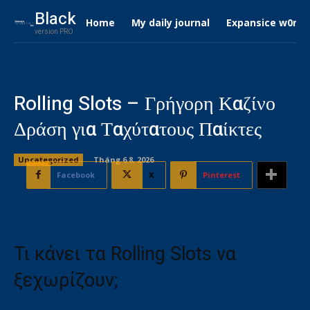
Black
Home
My daily journal
Expansice w0rdc
version PRO
Rolling Slots – Γρήγορη Καζίνο
Δράση για Ταχύτατους Παίκτες
Uncategorized
Tháng 6 8, 2026
Facebook
X
Pinterest
Τι κάνει τα Rolling Slots να
ξεχωρίζουν;