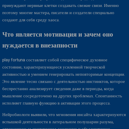
принуждают нервные клетки создавать свежие связи. Именно
поэтому многие мастера, писатели и создатели специально
создают для себя среду хаоса.
Что является мотивация и зачем оно
нуждается в внезапности
play fortuna составляет собой специфическое духовное
состояние, характеризующееся усиленной творческой
активностью и умением генерировать неповторимые концепции.
Это явление тесно связано с деятельностью инстинктов, которое
беспрестанно анализирует сведения даже в периоды, когда
мышление сосредоточено на других проблемах. Спонтанность
исполняет главную функцию в активации этого процесса.
Нейробиологи выявили, что мгновения инсайта характеризуются
вспышкой деятельности в латеральном полушарии разума,
отвечающем за комплексное осознание и объединяющее