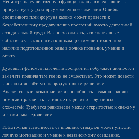
Несмотря на существенную функцию хаоса в креативности,
присутствует угроза преувеличения ее значения. Ошибка
спонтанного плей фортуна казино может привести к
бездейственному предвкушению прозрений вместо деятельной
созидательной труда. Важно осознавать, что спонтанные
события оказываются источником достижений только при
наличии подготовленной базы в облике познаний, умений и
опыта.
Духовный феномен патологии восприятия побуждает личностей
замечать правила там, где их не существует. Это может повести
к ложным инсайтам и непродуктивным решениям.
Аналитическое размышление и способность к самопознанию
помогают различать истинные озарения от случайных
схожестей. Требуется равновесие между открытостью к свежему
и разумным недоверием.
Избыточная зависимость от внешних стимулов может угнести
личную мотивацию и умение к независимому созиданию.