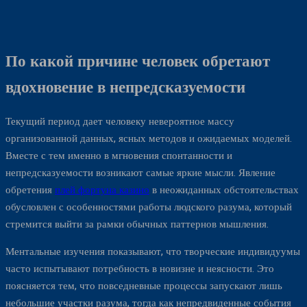
Facebook
X
Pinterest
WhatsApp
По какой причине человек обретают
вдохновение в непредсказуемости
Текущий период дает человеку невероятное массу
организованной данных, ясных методов и ожидаемых моделей.
Вместе с тем именно в мгновения спонтанности и
непредсказуемости возникают самые яркие мысли. Явление
обретения
плей фортуна казино
в неожиданных обстоятельствах
обусловлен с особенностями работы людского разума, который
стремится выйти за рамки обычных паттернов мышления.
Ментальные изучения показывают, что творческие индивидуумы
часто испытывают потребность в новизне и неясности. Это
поясняется тем, что повседневные процессы запускают лишь
небольшие участки разума, тогда как непредвиденные события