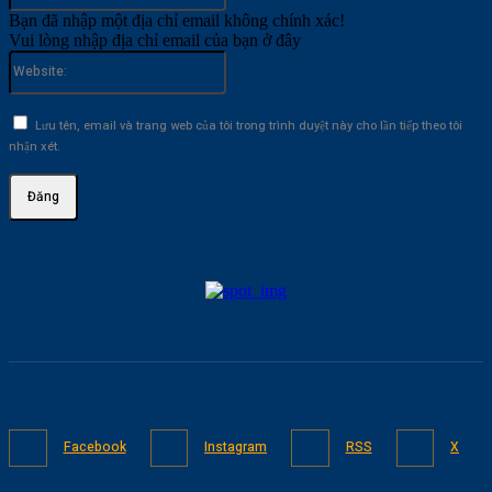
Bạn đã nhập một địa chỉ email không chính xác!
Vui lòng nhập địa chỉ email của bạn ở đây
Website:
Lưu tên, email và trang web của tôi trong trình duyệt này cho lần tiếp theo tôi
nhận xét.
Facebook
Instagram
RSS
X