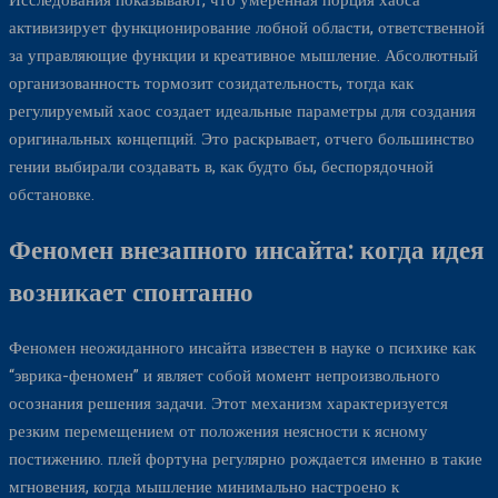
Исследования показывают, что умеренная порция хаоса
активизирует функционирование лобной области, ответственной
за управляющие функции и креативное мышление. Абсолютный
организованность тормозит созидательность, тогда как
регулируемый хаос создает идеальные параметры для создания
оригинальных концепций. Это раскрывает, отчего большинство
гении выбирали создавать в, как будто бы, беспорядочной
обстановке.
Феномен внезапного инсайта: когда идея
возникает спонтанно
Феномен неожиданного инсайта известен в науке о психике как
“эврика-феномен” и являет собой момент непроизвольного
осознания решения задачи. Этот механизм характеризуется
резким перемещением от положения неясности к ясному
постижению. плей фортуна регулярно рождается именно в такие
мгновения, когда мышление минимально настроено к