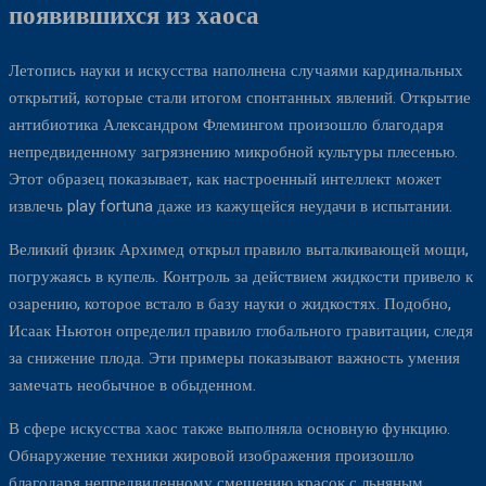
появившихся из хаоса
Летопись науки и искусства наполнена случаями кардинальных
открытий, которые стали итогом спонтанных явлений. Открытие
антибиотика Александром Флемингом произошло благодаря
непредвиденному загрязнению микробной культуры плесенью.
Этот образец показывает, как настроенный интеллект может
извлечь play fortuna даже из кажущейся неудачи в испытании.
Великий физик Архимед открыл правило выталкивающей мощи,
погружаясь в купель. Контроль за действием жидкости привело к
озарению, которое встало в базу науки о жидкостях. Подобно,
Исаак Ньютон определил правило глобального гравитации, следя
за снижение плода. Эти примеры показывают важность умения
замечать необычное в обыденном.
В сфере искусства хаос также выполняла основную функцию.
Обнаружение техники жировой изображения произошло
благодаря непредвиденному смешению красок с льняным