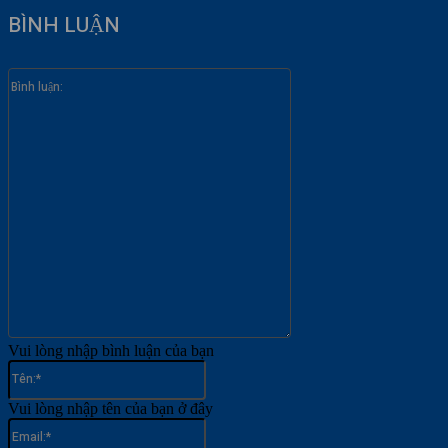
BÌNH LUẬN
Bình
luận:
Vui lòng nhập bình luận của bạn
Tên:*
Vui lòng nhập tên của bạn ở đây
Email:*