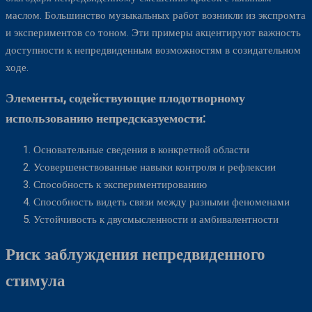
маслом. Большинство музыкальных работ возникли из экспромта
и экспериментов со тоном. Эти примеры акцентируют важность
доступности к непредвиденным возможностям в созидательном
ходе.
Элементы, содействующие плодотворному
использованию непредсказуемости:
Основательные сведения в конкретной области
Усовершенствованные навыки контроля и рефлексии
Способность к экспериментированию
Способность видеть связи между разными феноменами
Устойчивость к двусмысленности и амбивалентности
Риск заблуждения непредвиденного
стимула