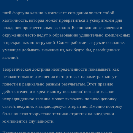
плей фортуна казино в контексте созидания являет собой
хаотичность, которая может превратиться в ускорителем для
рождения прогрессивных выходов. Беспорядочные явления в
окружении часто ведут к образованию удивительно комплексных
и прекрасных конструкций. Схоже работает людское сознание,
умеющее добывать значение из, как будто бы, разобщенных
явлений.
Теоретическая доктрина неопределенности показывает, как
незначительные изменения в стартовых параметрах могут
повести к радикально разным результатам. Этот правило
действителен и к креативному познанию: незначительное
непредвиденное явление может включить полную цепочку
связей, ведущих к выдающемуся открытию. Именно поэтому
большинство творческие техники строятся на внедрении
компонентов случайности.