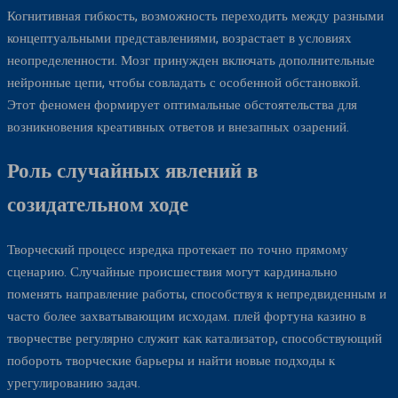
Когнитивная гибкость, возможность переходить между разными
концептуальными представлениями, возрастает в условиях
неопределенности. Мозг принужден включать дополнительные
нейронные цепи, чтобы совладать с особенной обстановкой.
Этот феномен формирует оптимальные обстоятельства для
возникновения креативных ответов и внезапных озарений.
Роль случайных явлений в
созидательном ходе
Творческий процесс изредка протекает по точно прямому
сценарию. Случайные происшествия могут кардинально
поменять направление работы, способствуя к непредвиденным и
часто более захватывающим исходам. плей фортуна казино в
творчестве регулярно служит как катализатор, способствующий
побороть творческие барьеры и найти новые подходы к
урегулированию задач.