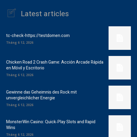
Latest articles
tc-check-https://testdomen.com
Tháng 6 12, 2026
Chicken Road 2 Crash Game: Acción Arcade Rápida
en Móvil y Escritorio
Tháng 6 12, 2026
Gewinne das Geheimnis des Rock mit
unvergleichlicher Energie
Tháng 6 12, 2026
MonsterWin Casino: Quick‑Play Slots and Rapid
Wins
Tháng 6 12, 2026