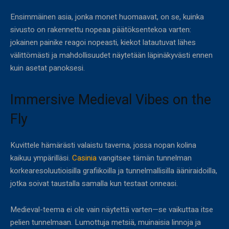
Ensimmäinen asia, jonka monet huomaavat, on se, kuinka
sivusto on rakennettu nopeaa päätöksentekoa varten:
jokainen painike reagoi nopeasti, kiekot latautuvat lähes
välittömästi ja mahdollisuudet näytetään läpinäkyvästi ennen
kuin asetat panoksesi.
Immersive Medieval Vibes on the
Fly
Kuvittele hämärästi valaistu taverna, jossa nopan kolina
kaikuu ympärilläsi.
Casinia
vangitsee tämän tunnelman
korkearesoluutioisilla grafiikoilla ja tunnelmallisilla ääniraidoilla,
jotka soivat taustalla samalla kun testaat onneasi.
Medieval-teema ei ole vain näytettä varten—se vaikuttaa itse
pelien tunnelmaan. Lumottuja metsiä, muinaisia linnoja ja