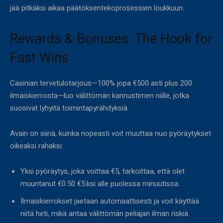
jää pitkäksi aikaa päätöksentekoprosessien loukkuun.
Rewards & Bonuses: The Hook for
Fast Wins
Casinian tervetulotarjous—100% jopa €500 asti plus 200
ilmaiskierrosta—luo välittömän kannustimen niille, jotka
suosivat lyhyitä toimintapyrähdyksiä.
Avain on siinä, kuinka nopeasti voit muuttaa nuo pyöräytykset
oikeaksi rahaksi:
Yksi pyöräytys, joka voittaa €5, tarkoittaa, että olet
muuntanut €0.50 €5:ksi alle puolessa minuutissa.
Ilmaiskierrokset jaetaan automaattisesti ja voit käyttää
niitä heti, mikä antaa välittömän peliajan ilman riskiä.