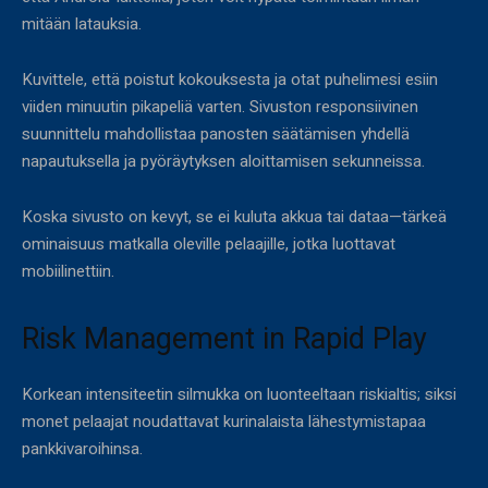
mitään latauksia.
Kuvittele, että poistut kokouksesta ja otat puhelimesi esiin
viiden minuutin pikapeliä varten. Sivuston responsiivinen
suunnittelu mahdollistaa panosten säätämisen yhdellä
napautuksella ja pyöräytyksen aloittamisen sekunneissa.
Koska sivusto on kevyt, se ei kuluta akkua tai dataa—tärkeä
ominaisuus matkalla oleville pelaajille, jotka luottavat
mobiilinettiin.
Risk Management in Rapid Play
Korkean intensiteetin silmukka on luonteeltaan riskialtis; siksi
monet pelaajat noudattavat kurinalaista lähestymistapaa
pankkivaroihinsa.