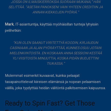
JOSSA ON ILMAISKIERROKSIA SUORAAN MUKANA,” HÄN
SELITTÄÄ. “ASETAN PANOKSENI VAIN YHTEEN CREDITIIN JA
ANNAN KIEKKOJEN PYÖRIÄ.”
Mark
, IT-asiantuntija, käyttää myöhäisillan tunteja lyhyisiin
pelihetkiin:
“KUN OLEN SAANUT VIRITETTYÄ KOODIN, KIRJAUDUN
CASINIAAN JA ALAN PYÖRÄYTTÄÄ, KUNNES OSUU JOTAIN
MIELENKIINTOISTA. EN KOSKAAN ANNA SESSIONI KESTÄÄ
YLI VIISITOISTA MINUUTTIA, KOSKA PIDÄN BUDJETTINI
TIUKASSA.”
Molemmat esimerkit kuvaavat, kuinka pelaajat
tasapainottelevat kiireisen elämänsä ja nopean pelaamisen
välillä, joka tyydyttää heidän välitöntä palkitsemisen kaipuunsa.
Ready to Spin Fast? Get Those