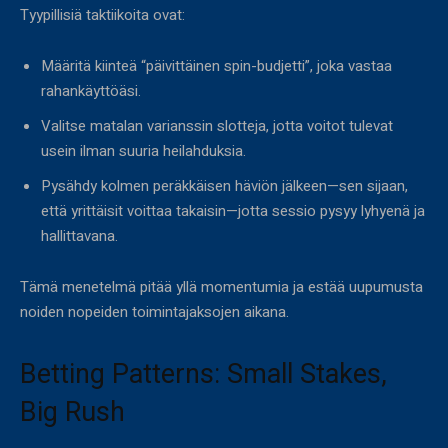
Tyypillisiä taktiikoita ovat:
Määritä kiinteä “päivittäinen spin-budjetti”, joka vastaa
rahankäyttöäsi.
Valitse matalan varianssin slotteja, jotta voitot tulevat
usein ilman suuria heilahduksia.
Pysähdy kolmen peräkkäisen häviön jälkeen—sen sijaan,
että yrittäisit voittaa takaisin—jotta sessio pysyy lyhyenä ja
hallittavana.
Tämä menetelmä pitää yllä momentumia ja estää uupumusta
noiden nopeiden toimintajaksojen aikana.
Betting Patterns: Small Stakes,
Big Rush