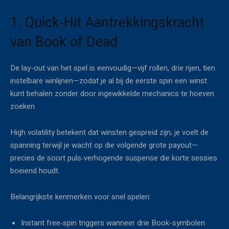
1. Quick‑Hit Aantrekkingskracht
van Book of Dead
De lay-out van het spel is eenvoudig—vijf rollen, drie rijen, tien
instelbare winlijnen—zodat je al bij de eerste spin een winst
kunt behalen zonder door ingewikkelde mechanics te hoeven
zoeken.
High volatility betekent dat winsten gespreid zijn; je voelt de
spanning terwijl je wacht op die volgende grote payout—
precies de soort puls‑verhogende suspense die korte sessies
boeiend houdt.
Belangrijkste kenmerken voor snel spelen:
Instant free‑spin triggers wanneer drie Book-symbolen