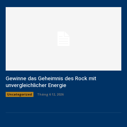
Gewinne das Geheimnis des Rock mit
unvergleichlicher Energie
Uncategorized
Tháng 6 12, 2026