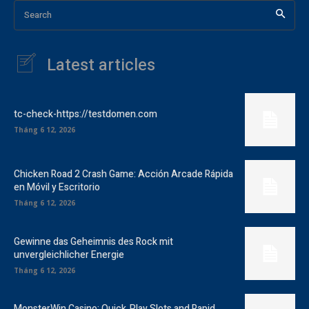
Search
Latest articles
tc-check-https://testdomen.com
Tháng 6 12, 2026
Chicken Road 2 Crash Game: Acción Arcade Rápida
en Móvil y Escritorio
Tháng 6 12, 2026
Gewinne das Geheimnis des Rock mit
unvergleichlicher Energie
Tháng 6 12, 2026
MonsterWin Casino: Quick‑Play Slots and Rapid