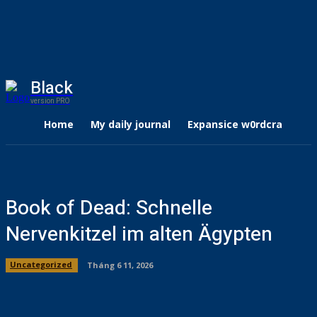
Black
version PRO
Home
My daily journal
Expansice w0rdcraft
Book of Dead: Schnelle
Nervenkitzel im alten Ägypten
Uncategorized
Tháng 6 11, 2026
Facebook
X
Pinterest
WhatsApp