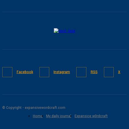
Facebook
Instagram
RSS
X
© Copyright - expansivewordcraft.com
Home
My daily journal
Expansice w0rdcraft