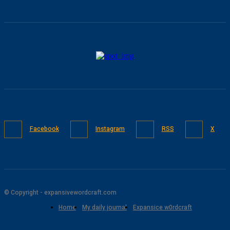
Facebook
Instagram
RSS
X
© Copyright - expansivewordcraft.com
Home
My daily journal
Expansice w0rdcraft