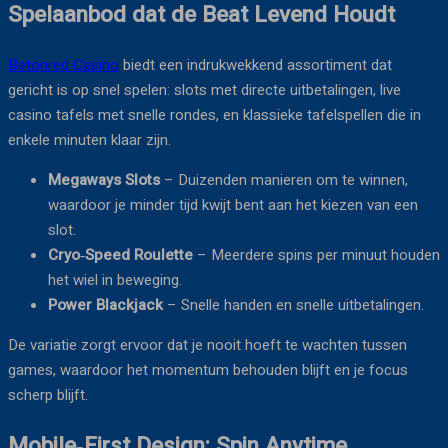
Spelaanbod dat de Beat Levend Houdt
Betonred Casino
biedt een indrukwekkend assortiment dat
gericht is op snel spelen: slots met directe uitbetalingen, live
casino tafels met snelle rondes, en klassieke tafelspellen die in
enkele minuten klaar zijn.
Megaways Slots
– Duizenden manieren om te winnen,
waardoor je minder tijd kwijt bent aan het kiezen van een
slot.
Cryo‑Speed Roulette
– Meerdere spins per minuut houden
het wiel in beweging.
Power Blackjack
– Snelle handen en snelle uitbetalingen.
De variatie zorgt ervoor dat je nooit hoeft te wachten tussen
games, waardoor het momentum behouden blijft en je focus
scherp blijft.
Mobile‑First Design: Spin Anytime,