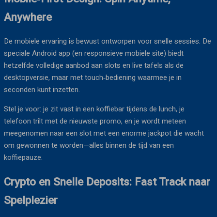
Anywhere
De mobiele ervaring is bewust ontworpen voor snelle sessies. De
speciale Android app (en responsieve mobiele site) biedt
hetzelfde volledige aanbod aan slots en live tafels als de
desktopversie, maar met touch‑bediening waarmee je in
seconden kunt inzetten.
Stel je voor: je zit vast in een koffiebar tijdens de lunch, je
telefoon trilt met de nieuwste promo, en je wordt meteen
meegenomen naar een slot met een enorme jackpot die wacht
om gewonnen te worden—alles binnen de tijd van een
koffiepauze.
Crypto en Snelle Deposits: Fast Track naar
Spelplezier