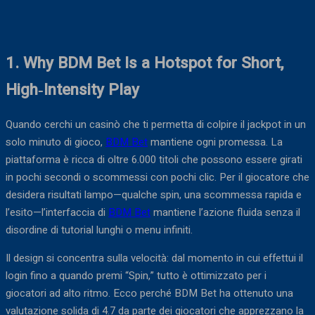
Facebook
X
Pinterest
WhatsApp
1. Why BDM Bet Is a Hotspot for Short,
High‑Intensity Play
Quando cerchi un casinò che ti permetta di colpire il jackpot in un
solo minuto di gioco,
BDM Bet
mantiene ogni promessa. La
piattaforma è ricca di oltre 6.000 titoli che possono essere girati
in pochi secondi o scommessi con pochi clic. Per il giocatore che
desidera risultati lampo—qualche spin, una scommessa rapida e
l’esito—l’interfaccia di
BDM Bet
mantiene l’azione fluida senza il
disordine di tutorial lunghi o menu infiniti.
Il design si concentra sulla velocità: dal momento in cui effettui il
login fino a quando premi “Spin,” tutto è ottimizzato per i
giocatori ad alto ritmo. Ecco perché BDM Bet ha ottenuto una
valutazione solida di 4.7 da parte dei giocatori che apprezzano la