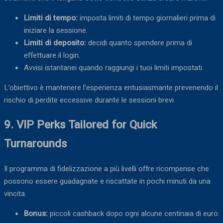
Limiti di tempo:
imposta limiti di tempo giornalieri prima di
iniziare la sessione.
Limiti di deposito:
decidi quanto spendere prima di
effettuare il login.
Avvisi istantanei quando raggiungi i tuoi limiti impostati.
L’obiettivo è mantenere l’esperienza entusiasmante prevenendo il
rischio di perdite eccessive durante le sessioni brevi.
9. VIP Perks Tailored for Quick
Turnarounds
Il programma di fidelizzazione a più livelli offre ricompense che
possono essere guadagnate e riscattate in pochi minuti da una
vincita.
Bonus:
piccoli cashback dopo ogni alcune centinaia di euro