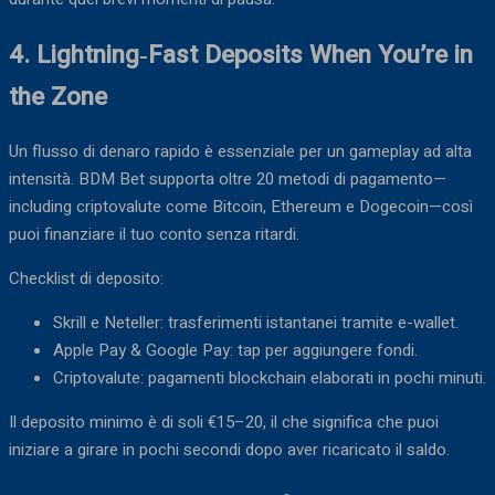
4. Lightning‑Fast Deposits When You’re in
the Zone
Un flusso di denaro rapido è essenziale per un gameplay ad alta
intensità. BDM Bet supporta oltre 20 metodi di pagamento—
including criptovalute come Bitcoin, Ethereum e Dogecoin—così
puoi finanziare il tuo conto senza ritardi.
Checklist di deposito:
Skrill e Neteller: trasferimenti istantanei tramite e-wallet.
Apple Pay & Google Pay: tap per aggiungere fondi.
Criptovalute: pagamenti blockchain elaborati in pochi minuti.
Il deposito minimo è di soli €15–20, il che significa che puoi
iniziare a girare in pochi secondi dopo aver ricaricato il saldo.