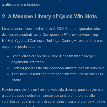
gratificazione istantanea.
2. A Massive Library of Quick‑Win Slots
Le slot sono il cuore dell’offerta di BDM Bet per i giocatori che
desiderano risultati rapidi. Con giochi di 97 provider—including
NetEnt, Yggdrasil Gaming e Red Tiger Gaming—troverai titoli che
pagano in pochi secondi.
Giochi classici con rulli e linee di pagamento fisse per
pagamenti istantanei.
Jackpot progressivi che possono attivarsi con un solo spin.
Titoli ricchi di temi che ti tengono intrattenuto mentre i rulli
girano.
Poiché ogni slot ha un livello di volatilità diverso, puoi scegliere un
gioco a basso rischio per vincite costanti o un titolo ad alta
volatilità per quei momenti di adrenalina in cui una grande vincita è