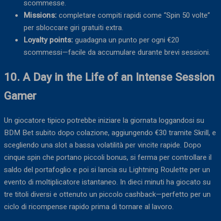
scommesse.
Missions:
completare compiti rapidi come “Spin 50 volte”
per sbloccare giri gratuiti extra.
Loyalty points:
guadagna un punto per ogni €20
scommessi—facile da accumulare durante brevi sessioni.
10. A Day in the Life of an Intense Session
Gamer
Un giocatore tipico potrebbe iniziare la giornata loggandosi su
BDM Bet subito dopo colazione, aggiungendo €30 tramite Skrill, e
scegliendo una slot a bassa volatilità per vincite rapide. Dopo
cinque spin che portano piccoli bonus, si ferma per controllare il
saldo del portafoglio e poi si lancia su Lightning Roulette per un
evento di moltiplicatore istantaneo. In dieci minuti ha giocato su
tre titoli diversi e ottenuto un piccolo cashback—perfetto per un
ciclo di ricompense rapido prima di tornare al lavoro.