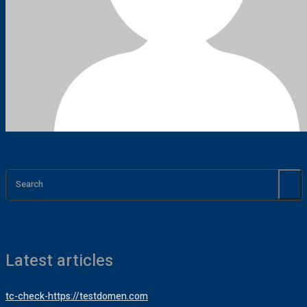
Search
Latest articles
tc-check-https://testdomen.com